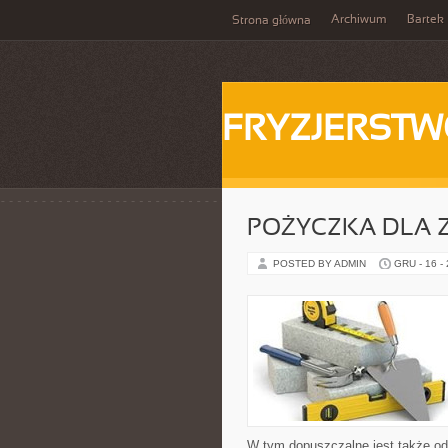
Archiwum
Bartek
Strona główna
FRYZJERST
POŻYCZKA DLA 
POSTED BY ADMIN
GRU - 16 -
W tym dopuszczalne jest także od