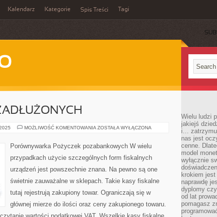
Kalendarz
Kategorie
Tagi
Spis Treści
SUB
WO
ZADŁUŻONYCH
Wielu ludzi
jakiejś dzie
POŻYCZKA
 2025
MOŻLIWOŚĆ KOMENTOWANIA
ZOSTAŁA WYŁĄCZONA
i… zatrzymuj
DLA
nas jest ocz
ZADŁUŻONYCH
cenne. Dlate
Porównywarka Pożyczek pozabankowych W wielu
model monet
przypadkach użycie szczególnych form fiskalnych
wyłącznie sw
doświadczen
urządzeń jest powszechnie znana. Na pewno są one
krokiem jes
świetnie zauważalne w sklepach. Takie kasy fiskalne
naprawdę jes
dyplomy czy 
tutaj rejestrują zakupiony towar. Ograniczają się w
od lat prow
pomagasz zn
głównej mierze do ilości oraz ceny zakupionego towaru.
programować,
czytanie wartości podatkowej VAT. Wszelkie kasy fiskalne