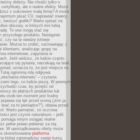
teśmy dobrzy. Nie chodzi tylko o
certyfikaty, ale o realne efekty. Może
adzisz z sukcesem małą firmę? A może
ajomym pisać CV, naprawiać rowery,
 tworzyć grafiki? Warto spisać na
tkie obszary, w których inni lubią
 radę. To one mogą stać się
 przyszłego produktu. Następnie
ć, czy na tę wiedzę istnieje
nie. Można to zrobić, rozmawiając z
i klientami, analizując grupy na
ora internetowe, zapytania w
ch. Jeśli widzisz, że ludzie często
rzające się pytania, narzekają na brak
porad, oznacza to, że jest miejsce na
 Tutaj ogromną rolę odgrywa
„słuchania internetu” – czytania
szami tego, co ludzie piszą. W pewnym
zychodzi czas, by przejść od
omocy do płatnych produktów lub
ielu osób ten moment jest trudny
 pojawia się lęk przed oceną („kim ja
 brać za to pieniądze?”), obawa przed
yd. Warto pamiętać, że uczciwa
ości jest czymś naturalnym – jeśli
a pomaga innym osiągać realne
sz pełne prawo pobierać za nią
ie. W uporządkowaniu oferty może
ze skonstruowana
platforma
na której zgromadzisz swoje kursy,