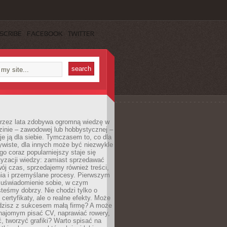
SCRIBE
FACEBOOK
TWITTER
 przez lata zdobywa ogromną wiedzę w
dzinie – zawodowej lub hobbystycznej –
e ją dla siebie. Tymczasem to, co dla
ywiste, dla innych może być niezwykle
go coraz popularniejszy staje się
yzacji wiedzy: zamiast sprzedawać
ój czas, sprzedajemy również treści,
ia i przemyślane procesy. Pierwszym
t uświadomienie sobie, w czym
teśmy dobrzy. Nie chodzi tylko o
certyfikaty, ale o realne efekty. Może
adzisz z sukcesem małą firmę? A może
ajomym pisać CV, naprawiać rowery,
 tworzyć grafiki? Warto spisać na