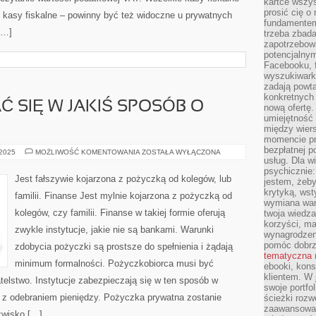
kartce wszys
prosić cię o
 kasy fiskalne – powinny być też widoczne u prywatnych
fundamentem
[…]
trzeba zbada
zapotrzebowa
potencjalnym
Facebooku, f
wyszukiwarka
zadają powta
konkretnych 
 SIĘ W JAKIŚ SPOSÓB O
nową ofertę.
umiejętność 
między wier
momencie pr
bezpłatnej p
WARTO
 2025
MOŻLIWOŚĆ KOMENTOWANIA
ZOSTAŁA WYŁĄCZONA
POSTARAĆ
usług. Dla w
SIĘ
psychicznie:
W
Jest fałszywie kojarzona z pożyczką od kolegów, lub
jestem, żeby
JAKIŚ
SPOSÓB
krytyką, wst
familii. Finanse Jest mylnie kojarzona z pożyczką od
O
wymiana wart
SWOJĄ
kolegów, czy familii. Finanse w takiej formie oferują
twoja wiedz
korzyści, ma
zwykle instytucje, jakie nie są bankami. Warunki
wynagrodzen
pomóc dobr
zdobycia pożyczki są prostsze do spełnienia i żądają
tematyczna
minimum formalności. Pożyczkobiorca musi być
ebooki, kons
klientem. W
atelstwo. Instytucje zabezpieczają się w ten sposób w
swoje portfo
z odebraniem pieniędzy. Pożyczka prywatna zostanie
ścieżki rozw
zaawansowan
zwisko […]