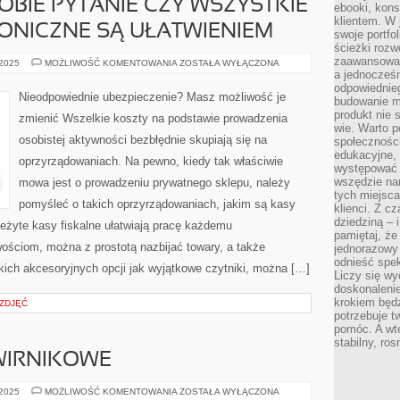
OBIE PYTANIE CZY WSZYSTKIE
ebooki, kons
klientem. W
ONICZNE SĄ UŁATWIENIEM
swoje portfo
ścieżki rozw
zaawansowan
KAŻDY
 2025
MOŻLIWOŚĆ KOMENTOWANIA
ZOSTAŁA WYŁĄCZONA
ZADAJE
a jednocześn
SOBIE
odpowiednieg
PYTANIE
Nieodpowiednie ubezpieczenie? Masz możliwość je
budowanie ma
CZY
WSZYSTKIE
produkt nie s
zmienić Wszelkie koszty na podstawie prowadzenia
SPRZĘTY
wie. Warto 
ELEKTRONICZNE
osobistej aktywności bezbłędnie skupiają się na
społeczności
SĄ
UŁATWIENIEM
edukacyjne, 
oprzyrządowaniach. Na pewno, kiedy tak właściwie
występować 
wszędzie na
mowa jest o prowadzeniu prywatnego sklepu, należy
tych miejsca
pomyśleć o takich oprzyrządowaniach, jakim są kasy
klienci. Z c
dziedziną – i
ależyte kasy fiskalne ułatwiają pracę każdemu
pamiętaj, że
wościom, można z prostotą nazbijać towary, a także
jednorazowy
odnieść spe
ich akcesoryjnych opcji jak wyjątkowe czytniki, można […]
Liczy się wy
doskonaleni
krokiem będz
 ZDJĘĆ
potrzebuje t
pomóc. A wte
stabilny, ro
WIRNIKOWE
OCZYSZCZARKI
 2025
MOŻLIWOŚĆ KOMENTOWANIA
ZOSTAŁA WYŁĄCZONA