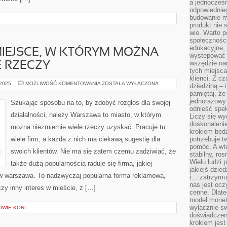
a jednocześn
odpowiednieg
budowanie ma
produkt nie s
wie. Warto 
społeczności
edukacyjne, 
IEJSCE, W KTÓRYM MOŻNA
występować 
wszędzie na
 RZECZY
tych miejsca
klienci. Z c
WARSZAWA
 2025
MOŻLIWOŚĆ KOMENTOWANIA
ZOSTAŁA WYŁĄCZONA
dziedziną – i
TO
pamiętaj, że
MIEJSCE,
W
jednorazowy
Szukając sposobu na to, by zdobyć rozgłos dla swojej
KTÓRYM
odnieść spe
MOŻNA
działalności, należy Warszawa to miasto, w którym
Liczy się wy
OGROMNIE
WIELE
doskonaleni
można niezmiernie wiele rzeczy uzyskać. Pracuje tu
RZECZY
krokiem będz
wiele firm, a każda z nich ma ciekawą sugestię dla
potrzebuje t
pomóc. A wte
swoich klientów. Nie ma się zatem czemu zadziwiać, że
stabilny, ro
Wielu ludzi
także dużą popularnością raduje się firma, jakiej
jakiejś dzie
tów warszawa. To nadzwyczaj popularna forma reklamowa,
i… zatrzymuj
nas jest ocz
zy inny interes w mieście, z […]
cenne. Dlate
model monet
wyłącznie sw
OWIE KONI
doświadczen
krokiem jes