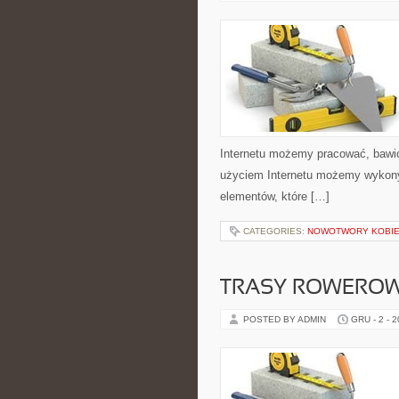
Internetu możemy pracować, bawić
użyciem Internetu możemy wykony
elementów, które […]
CATEGORIES:
NOWOTWORY KOBI
TRASY ROWEROW
POSTED BY ADMIN
GRU - 2 - 