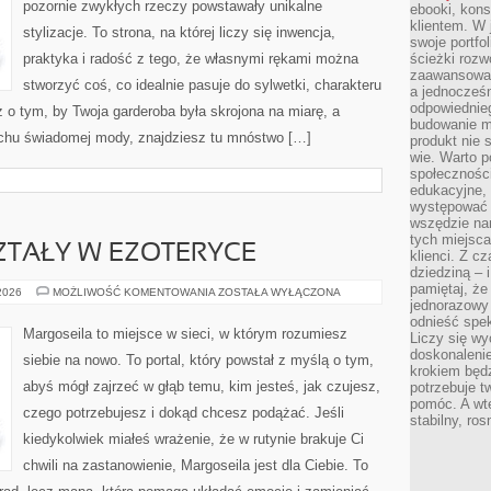
pozornie zwykłych rzeczy powstawały unikalne
ebooki, kons
klientem. W
stylizacje. To strona, na której liczy się inwencja,
swoje portfo
praktyka i radość z tego, że własnymi rękami można
ścieżki rozw
zaawansowan
stworzyć coś, co idealnie pasuje do sylwetki, charakteru
a jednocześn
odpowiednieg
z o tym, by Twoja garderoba była skrojona na miarę, a
budowanie ma
uchu świadomej mody, znajdziesz tu mnóstwo […]
produkt nie s
wie. Warto 
społeczności
edukacyjne, 
występować 
wszędzie na
tych miejsca
SZTAŁY W EZOTERYCE
klienci. Z c
dziedziną – i
pamiętaj, że
KAMIENIE
 2026
MOŻLIWOŚĆ KOMENTOWANIA
ZOSTAŁA WYŁĄCZONA
I
jednorazowy
KRYSZTAŁY
odnieść spe
W
Margoseila to miejsce w sieci, w którym rozumiesz
Liczy się wy
EZOTERYCE
doskonaleni
siebie na nowo. To portal, który powstał z myślą o tym,
krokiem będz
abyś mógł zajrzeć w głąb temu, kim jesteś, jak czujesz,
potrzebuje t
pomóc. A wte
czego potrzebujesz i dokąd chcesz podążać. Jeśli
stabilny, ro
kiedykolwiek miałeś wrażenie, że w rutynie brakuje Ci
chwili na zastanowienie, Margoseila jest dla Ciebie. To