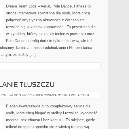
Dream Team Łódź – Aerial, Pole Dance, Fitness to
strona internetowa stworzona dla osób, które chcą
połączyć artystyczną aktywność z ćwiczeniami i
rozwijać się w kierunku sprawności. To przestrzeń dla
wszystkich, którzy czują, że taniec w powietrzu oraz
Pole Dance potrafią dać nie tylko efekt wow, ale też
lecamy Taniec a fitness i odchudzanie i Historia tańca.
na tym, że każdy […]
Y
LANIE TŁUSZCZU
TRENING
 2026
MOŻLIWOŚĆ KOMENTOWANIA
ZOSTAŁA WYŁĄCZONA
NA
SPALANIE
TŁUSZCZU
Bieganiewwarszawie.pl to kompleksowy serwis dla
osób, które chcą biegać w stolicy i rozwijać wydolność
mądrze, bez chaosu i bez kontuzji. To miejsce, gdzie
miłość do sportu spotyka się z wiedzą treningową.