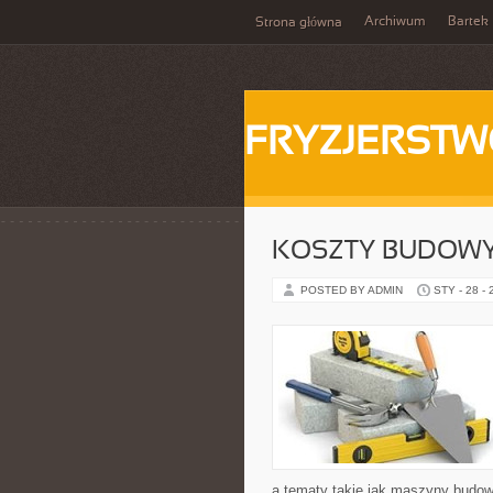
Archiwum
Bartek
Strona główna
FRYZJERST
KOSZTY BUDOWY
POSTED BY ADMIN
STY - 28 -
a tematy takie jak maszyny budow