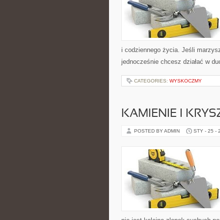
i codziennego życia. Jeśli marzys
jednocześnie chcesz działać w d
CATEGORIES:
WYSKOCZMY
KAMIENIE I KRY
POSTED BY ADMIN
STY - 25 -