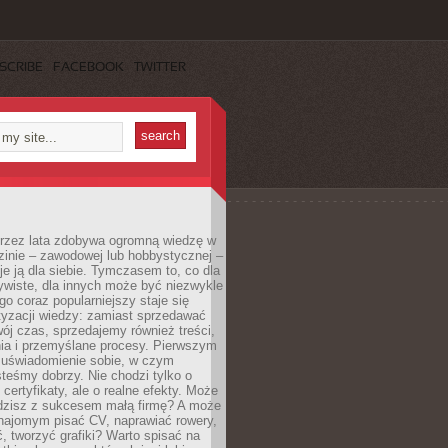
SCRIBE
FACEBOOK
TWITTER
 przez lata zdobywa ogromną wiedzę w
dzinie – zawodowej lub hobbystycznej –
e ją dla siebie. Tymczasem to, co dla
ywiste, dla innych może być niezwykle
go coraz popularniejszy staje się
yzacji wiedzy: zamiast sprzedawać
ój czas, sprzedajemy również treści,
ia i przemyślane procesy. Pierwszym
t uświadomienie sobie, w czym
teśmy dobrzy. Nie chodzi tylko o
certyfikaty, ale o realne efekty. Może
adzisz z sukcesem małą firmę? A może
ajomym pisać CV, naprawiać rowery,
 tworzyć grafiki? Warto spisać na