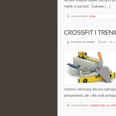
nie jest kolejna zlepek suchych p
mętlik w jasność. Ciekawe […]
CATEGORIES:
DOM
CROSSFIT I TRE
POSTED BY ADMIN
STY - 25 -
centrum informacji dla początkują
pompowania, jak i dla osób poluj
CATEGORIES:
ŁOWIECTWO W LITER