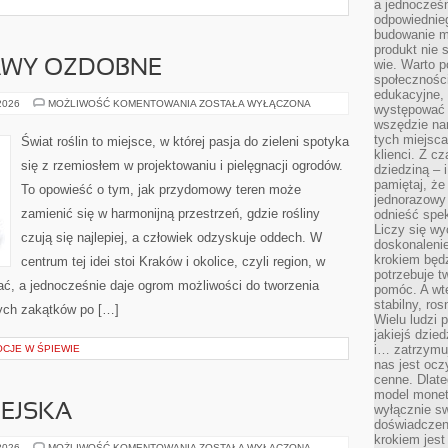
a jednocześn
odpowiednieg
budowanie ma
produkt nie s
wie. Warto 
RAWY OZDOBNE
społeczności
edukacyjne, 
TRAWNIKI
 2026
MOŻLIWOŚĆ KOMENTOWANIA
ZOSTAŁA WYŁĄCZONA
występować 
I
wszędzie na
MURAWY
OZDOBNE
tych miejsca
Świat roślin to miejsce, w której pasja do zieleni spotyka
klienci. Z c
się z rzemiosłem w projektowaniu i pielęgnacji ogrodów.
dziedziną – i
pamiętaj, że
To opowieść o tym, jak przydomowy teren może
jednorazowy
zamienić się w harmonijną przestrzeń, gdzie rośliny
odnieść spe
Liczy się wy
czują się najlepiej, a człowiek odzyskuje oddech. W
doskonaleni
krokiem będz
centrum tej idei stoi Kraków i okolice, czyli region, w
potrzebuje t
iać, a jednocześnie daje ogrom możliwości do tworzenia
pomóc. A wte
stabilny, ro
ych zakątków po […]
Wielu ludzi
jakiejś dzie
i… zatrzymuj
OCJE W ŚPIEWIE
nas jest ocz
cenne. Dlate
model monet
EJSKA
wyłącznie sw
doświadczen
krokiem jes
GOSPODARKA
 2026
MOŻLIWOŚĆ KOMENTOWANIA
ZOSTAŁA WYŁĄCZONA