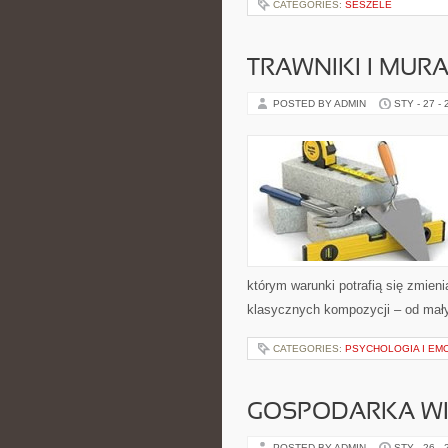
CATEGORIES:
SESZELE
TRAWNIKI I MU
POSTED BY ADMIN
STY - 27 -
którym warunki potrafią się zmien
klasycznych kompozycji – od mał
CATEGORIES:
PSYCHOLOGIA I EM
GOSPODARKA WI
POSTED BY ADMIN
STY - 26 -