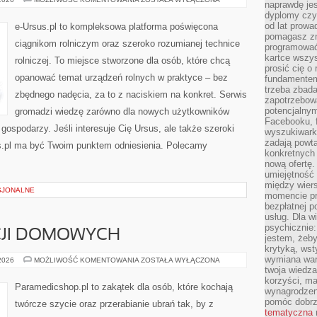
naprawdę jes
WIEJSKA
dyplomy czy 
od lat prow
e-Ursus.pl to kompleksowa platforma poświęcona
pomagasz zn
ciągnikom rolniczym oraz szeroko rozumianej technice
programować,
kartce wszys
rolniczej. To miejsce stworzone dla osób, które chcą
prosić cię o
opanować temat urządzeń rolnych w praktyce – bez
fundamentem
trzeba zbada
zbędnego nadęcia, za to z naciskiem na konkret. Serwis
zapotrzebowa
potencjalnym
gromadzi wiedzę zarówno dla nowych użytkowników
Facebooku, f
ospodarzy. Jeśli interesuje Cię Ursus, ale także szeroki
wyszukiwarka
zadają powta
s.pl ma być Twoim punktem odniesienia. Polecamy
konkretnych 
nową ofertę.
umiejętność 
między wier
SJONALNE
momencie pr
bezpłatnej p
usług. Dla w
psychicznie:
CJI DOMOWYCH
jestem, żeby
krytyką, wst
wymiana wart
SZYCIE
 2026
MOŻLIWOŚĆ KOMENTOWANIA
ZOSTAŁA WYŁĄCZONA
DEKORACJI
twoja wiedz
DOMOWYCH
korzyści, ma
Paramedicshop.pl to zakątek dla osób, które kochają
wynagrodzen
pomóc dobr
twórcze szycie oraz przerabianie ubrań tak, by z
tematyczna