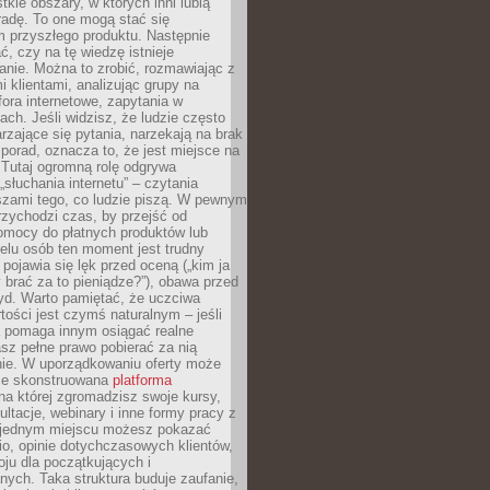
tkie obszary, w których inni lubią
 radę. To one mogą stać się
 przyszłego produktu. Następnie
ć, czy na tę wiedzę istnieje
nie. Można to zrobić, rozmawiając z
i klientami, analizując grupy na
ora internetowe, zapytania w
ch. Jeśli widzisz, że ludzie często
rzające się pytania, narzekają na brak
porad, oznacza to, że jest miejsce na
 Tutaj ogromną rolę odgrywa
„słuchania internetu” – czytania
szami tego, co ludzie piszą. W pewnym
zychodzi czas, by przejść od
omocy do płatnych produktów lub
ielu osób ten moment jest trudny
 pojawia się lęk przed oceną („kim ja
 brać za to pieniądze?”), obawa przed
yd. Warto pamiętać, że uczciwa
ości jest czymś naturalnym – jeśli
a pomaga innym osiągać realne
sz pełne prawo pobierać za nią
ie. W uporządkowaniu oferty może
ze skonstruowana
platforma
na której zgromadzisz swoje kursy,
ultacje, webinary i inne formy pracy z
 jednym miejscu możesz pokazać
lio, opinie dotychczasowych klientów,
oju dla początkujących i
ych. Taka struktura buduje zaufanie,