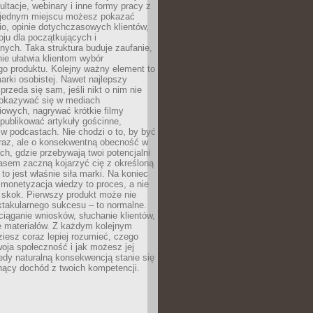
ultacje, webinary i inne formy pracy z
 jednym miejscu możesz pokazać
lio, opinie dotychczasowych klientów,
oju dla początkujących i
ych. Taka struktura buduje zaufanie,
ie ułatwia klientom wybór
o produktu. Kolejny ważny element to
rki osobistej. Nawet najlepszy
przeda się sam, jeśli nikt o nim nie
pokazywać się w mediach
owych, nagrywać krótkie filmy
publikować artykuły gościnne,
w podcastach. Nie chodzi o to, by być
raz, ale o konsekwentną obecność w
ch, gdzie przebywają twoi potencjalni
zasem zaczną kojarzyć cię z określoną
 to jest właśnie siła marki. Na koniec
 monetyzacja wiedzy to proces, a nie
 skok. Pierwszy produkt może nie
ktakularnego sukcesu – to normalne.
ciąganie wniosków, słuchanie klientów,
e materiałów. Z każdym kolejnym
iesz coraz lepiej rozumieć, czego
woja społeczność i jak możesz jej
dy naturalną konsekwencją stanie się
snący dochód z twoich kompetencji.