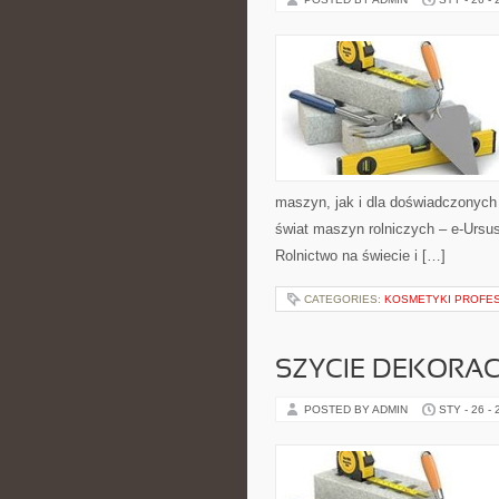
maszyn, jak i dla doświadczonych g
świat maszyn rolniczych – e-Ursu
Rolnictwo na świecie i […]
CATEGORIES:
KOSMETYKI PROFE
SZYCIE DEKORA
POSTED BY ADMIN
STY - 26 -