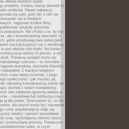
ie ułatwia klientom wybór
o produktu. Kolejny ważny element to
rki osobistej. Nawet najlepszy
przeda się sam, jeśli nikt o nim nie
pokazywać się w mediach
owych, nagrywać krótkie filmy
publikować artykuły gościnne,
w podcastach. Nie chodzi o to, by być
raz, ale o konsekwentną obecność w
ch, gdzie przebywają twoi potencjalni
zasem zaczną kojarzyć cię z określoną
 to jest właśnie siła marki. Na koniec
 monetyzacja wiedzy to proces, a nie
 skok. Pierwszy produkt może nie
ktakularnego sukcesu – to normalne.
ciąganie wniosków, słuchanie klientów,
e materiałów. Z każdym kolejnym
iesz coraz lepiej rozumieć, czego
woja społeczność i jak możesz jej
dy naturalną konsekwencją stanie się
snący dochód z twoich kompetencji.
 przez lata zdobywa ogromną wiedzę w
dzinie – zawodowej lub hobbystycznej –
e ją dla siebie. Tymczasem to, co dla
ywiste, dla innych może być niezwykle
go coraz popularniejszy staje się
yzacji wiedzy: zamiast sprzedawać
ój czas, sprzedajemy również treści,
ia i przemyślane procesy. Pierwszym
t uświadomienie sobie, w czym