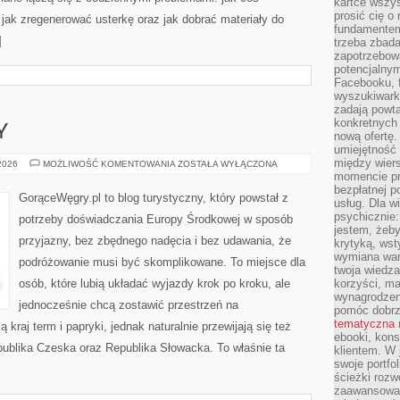
kartce wszys
prosić cię o
jak zregenerować usterkę oraz jak dobrać materiały do
fundamentem
]
trzeba zbada
zapotrzebowa
potencjalnym
Facebooku, f
wyszukiwarka
zadają powta
konkretnych 
Y
nową ofertę.
umiejętność 
między wier
MIASTA
 2026
MOŻLIWOŚĆ KOMENTOWANIA
ZOSTAŁA WYŁĄCZONA
I
momencie pr
REGIONY
bezpłatnej p
GorąceWęgry.pl to blog turystyczny, który powstał z
usług. Dla w
psychicznie:
potrzeby doświadczania Europy Środkowej w sposób
jestem, żeby
przyjazny, bez zbędnego nadęcia i bez udawania, że
krytyką, wst
wymiana wart
podróżowanie musi być skomplikowane. To miejsce dla
twoja wiedz
osób, które lubią układać wyjazdy krok po kroku, ale
korzyści, ma
wynagrodzen
jednocześnie chcą zostawić przestrzeń na
pomóc dobr
tematyczna
kraj term i papryki, jednak naturalnie przewijają się też
ebooki, kons
epublika Czeska oraz Republika Słowacka. To właśnie ta
klientem. W
swoje portfo
ścieżki rozw
zaawansowan