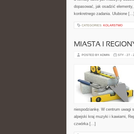
dopasować, jak osadzić elementy, 
konkretnego zadania. Ulubione […
CATEGORIES:
KOLARSTWO
MIASTA I REGION
POSTED BY ADMIN
STY - 27 -
niespodziankę. W centrum uwagi są 
alpejski kraj muzyki i kawiarni, R
czwórka […]