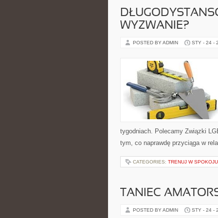
DŁUGODYSTANSO
WYZWANIE?
POSTED BY ADMIN
STY - 24 -
tygodniach. Polecamy Związki LGB
tym, co naprawdę przyciąga w relac
CATEGORIES:
TRENUJ W SPOKOJU
TANIEC AMATOR
POSTED BY ADMIN
STY - 24 -