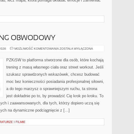
orad, lecz mapa, która pomaga układać emocje i zamieniać
NING OBWODOWY
CROSSFIT
 2026
MOŻLIWOŚĆ KOMENTOWANIA
ZOSTAŁA WYŁĄCZONA
I
TRENING
OBWODOWY
PZKiSW to platforma stworzone dla osób, które kochają
trening z masą własnego ciała oraz street workout. Jeśli
szukasz sprawdzonych wskazówek, chcesz budować
moc bez konieczności posiadania profesjonalnej siłowni,
a do tego marzysz o sprawniejszym ruchu, ta strona
jest dokładnie po to, by prowadzić Cię krok po kroku. To
cych i zaawansowanych, dla tych, którzy dopiero uczą się
ących na dynamiczne podciągnięcie z […]
ATURZE I FILMIE