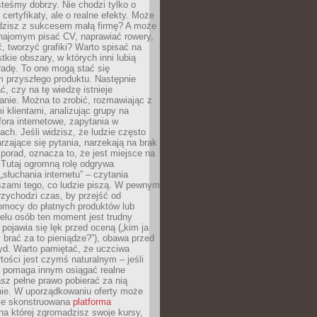
teśmy dobrzy. Nie chodzi tylko o
certyfikaty, ale o realne efekty. Może
adzisz z sukcesem małą firmę? A może
ajomym pisać CV, naprawiać rowery,
 tworzyć grafiki? Warto spisać na
tkie obszary, w których inni lubią
 radę. To one mogą stać się
 przyszłego produktu. Następnie
ć, czy na tę wiedzę istnieje
nie. Można to zrobić, rozmawiając z
i klientami, analizując grupy na
ora internetowe, zapytania w
ch. Jeśli widzisz, że ludzie często
rzające się pytania, narzekają na brak
porad, oznacza to, że jest miejsce na
 Tutaj ogromną rolę odgrywa
„słuchania internetu” – czytania
szami tego, co ludzie piszą. W pewnym
zychodzi czas, by przejść od
omocy do płatnych produktów lub
ielu osób ten moment jest trudny
 pojawia się lęk przed oceną („kim ja
 brać za to pieniądze?”), obawa przed
yd. Warto pamiętać, że uczciwa
ości jest czymś naturalnym – jeśli
a pomaga innym osiągać realne
sz pełne prawo pobierać za nią
ie. W uporządkowaniu oferty może
ze skonstruowana
platforma
na której zgromadzisz swoje kursy,