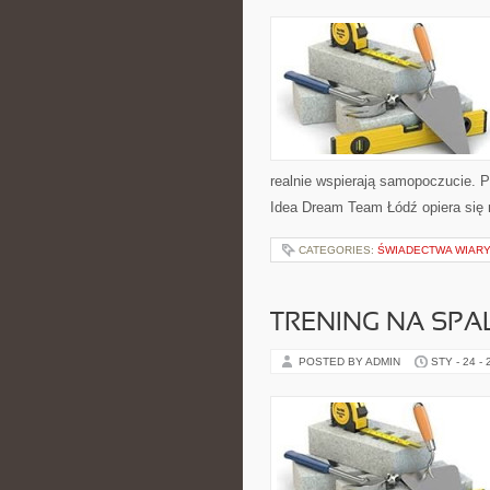
realnie wspierają samopoczucie. Po
Idea Dream Team Łódź opiera się 
CATEGORIES:
ŚWIADECTWA WIAR
TRENING NA SPA
POSTED BY ADMIN
STY - 24 -