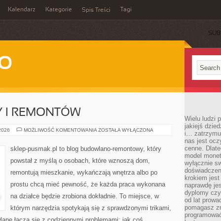
Kalendarz
Kategorie
Tagi
Spis Treści
SUB
WO
 I REMONTÓW
Wielu ludzi
jakiejś dzie
KOSZTY
 2026
MOŻLIWOŚĆ KOMENTOWANIA
ZOSTAŁA WYŁĄCZONA
i… zatrzymuj
BUDOWY
nas jest ocz
I
REMONTÓW
cenne. Dlate
sklep-pusmak.pl to blog budowlano-remontowy, który
model monet
powstał z myślą o osobach, które wznoszą dom,
wyłącznie sw
doświadczen
remontują mieszkanie, wykańczają wnętrza albo po
krokiem jes
prostu chcą mieć pewność, że każda praca wykonana
naprawdę jes
dyplomy czy 
na działce będzie zrobiona dokładnie. To miejsce, w
od lat prow
pomagasz zn
którym narzędzia spotykają się z sprawdzonymi trikami,
programować,
lane łączą się z codziennymi problemami: jak coś