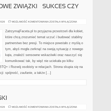
WE ZWIĄZKI – SUKCES CZY
DŁUGODYSTANSOWE
 2026
MOŻLIWOŚĆ KOMENTOWANIA
ZOSTAŁA WYŁĄCZONA
ZWIĄZKI
–
SUKCES
ZatrzymajFaceta.pl to przyjazna przestrzeń dla kobiet,
CZY
WYZWANIE?
które chcą zrozumieć temat uczuć i budować stabilny
partnerstwo bez presji. To miejsce powstało z myślą o
tym, abyś mogła zerknąć na swoją sytuację z nowego
kąta, znaleźć sensowne wskazówki oraz nauczyć się
komunikować tak, by więź nie uciekała po kilku
TQ+ i Rozwój osobisty w relacjach. Strona skupia się na
ji: spójność, zaufanie, a także […]
SKI
TANIEC
 2026
MOŻLIWOŚĆ KOMENTOWANIA
ZOSTAŁA WYŁĄCZONA
AMATORSKI