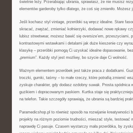
świetnie leży. Przerabiając ubrania, sprawiasz, że nie musisz re
elementów garderoby tylko dlatego, że coś się zmieniło. Możesz j
Jeśli kochasz styl vintage, przeróbki są wręcz idealne. Stare fa
skracać, zwężać, zmieniać kołnierzyki, dodawać nowe rękawy czy
lubisz streetwear, możesz bawić się oversize’em, przeszyciami, p
kontrastowymi wstawkami i detalami jak duże kieszenie czy wyraz
klasykę – przeróbki pomogą Ci uzyskać idealne dopasowanie, bez
„premium”. Każdy styl jest możliwy, bo szycie daje Ci wolność.
Ważnym elementem przeróbek jest także praca z dodatkami. Guzik
troczki, gumki, taśmy – to małe rzeczy, które potrafią zmienić w
zyskuje charakter, gdy dodasz ozdobny suwak. Prosta spódnica w
guzikiem i dopracowanym paskiem. Kurtka staje się praktyczniej
na telefon. Takie szczegóły sprawiają, że ubrania są bardziej pra
Paramedicshop.pl to również sposób na rozwijanie kreatywności 
projekty na różnym poziomie trudności, mieszać style, testować m
naprawdę Ci pasuje. Czasem wystarczy mała przeróbka, by zysk