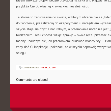
razem większy projekt będzie przygodą na kilka dni. Najważniejsze
przybliża Cię do własnej krawieckiej niezależności.
Ta strona to zaproszenie do świata, w którym ubrania nie są „tylk
do tworzenia, przestrzenią do eksperymentu i narzędziem wyrażan
szycie staje się czymś naturalnym, a przerabianie ubrań nie jest
tworzeniem. Jeśli chcesz wziąć sprawy w swoje ręce, przestać się
fasony i nauczyć się, jak przeróbkami budować własny styl – Para
żeby dać Ci inspirację i pokazać, że w szyciu naprawdę wszystk
ściegu.
CATEGORIES:
WYSKOCZMY
Comments are closed.