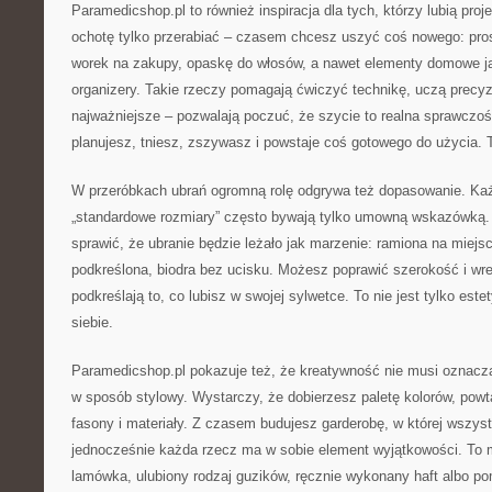
Paramedicshop.pl to również inspiracja dla tych, którzy lubią proj
ochotę tylko przerabiać – czasem chcesz uszyć coś nowego: pro
worek na zakupy, opaskę do włosów, a nawet elementy domowe j
organizery. Takie rzeczy pomagają ćwiczyć technikę, uczą precyzji
najważniejsze – pozwalają poczuć, że szycie to realna sprawczość
planujesz, tniesz, zszywasz i powstaje coś gotowego do użycia. T
W przeróbkach ubrań ogromną rolę odgrywa też dopasowanie. Każde
„standardowe rozmiary” często bywają tylko umowną wskazówką.
sprawić, że ubranie będzie leżało jak marzenie: ramiona na miejscu
podkreślona, biodra bez ucisku. Możesz poprawić szerokość i wre
podkreślają to, co lubisz w swojej sylwetce. To nie jest tylko est
siebie.
Paramedicshop.pl pokazuje też, że kreatywność nie musi oznac
w sposób stylowy. Wystarczy, że dobierzesz paletę kolorów, powta
fasony i materiały. Z czasem budujesz garderobę, w której wszyst
jednocześnie każda rzecz ma w sobie element wyjątkowości. To 
lamówka, ulubiony rodzaj guzików, ręcznie wykonany haft albo po