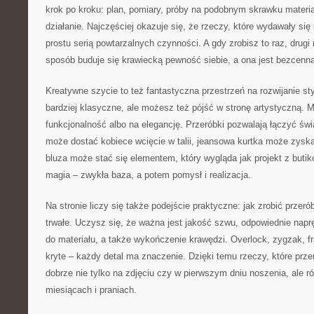
krok po kroku: plan, pomiary, próby na podobnym skrawku materia
działanie. Najczęściej okazuje się, że rzeczy, które wydawały si
prostu serią powtarzalnych czynności. A gdy zrobisz to raz, drugi 
sposób buduje się krawiecką pewność siebie, a ona jest bezcenna
Kreatywne szycie to też fantastyczna przestrzeń na rozwijanie st
bardziej klasyczne, ale możesz też pójść w stronę artystyczną. 
funkcjonalność albo na elegancję. Przeróbki pozwalają łączyć świa
może dostać kobiece wcięcie w talii, jeansowa kurtka może zysk
bluza może stać się elementem, który wygląda jak projekt z butiko
magia – zwykła baza, a potem pomysł i realizacja.
Na stronie liczy się także podejście praktyczne: jak zrobić przeró
trwałe. Uczysz się, że ważna jest jakość szwu, odpowiednie naprę
do materiału, a także wykończenie krawędzi. Overlock, zygzak, f
kryte – każdy detal ma znaczenie. Dzięki temu rzeczy, które prze
dobrze nie tylko na zdjęciu czy w pierwszym dniu noszenia, ale r
miesiącach i praniach.