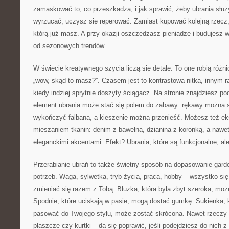
zamaskować to, co przeszkadza, i jak sprawić, żeby ubrania służ
wyrzucać, uczysz się reperować. Zamiast kupować kolejną rzecz, 
którą już masz. A przy okazji oszczędzasz pieniądze i budujesz wł
od sezonowych trendów.
W świecie kreatywnego szycia liczą się detale. To one robią różni
„wow, skąd to masz?”. Czasem jest to kontrastowa nitka, innym 
kiedy indziej sprytnie doszyty ściągacz. Na stronie znajdziesz p
element ubrania może stać się polem do zabawy: rękawy można s
wykończyć falbaną, a kieszenie można przenieść. Możesz też e
mieszaniem tkanin: denim z bawełną, dzianina z koronką, a nawe
eleganckimi akcentami. Efekt? Ubrania, które są funkcjonalne, ale
Przerabianie ubrań to także świetny sposób na dopasowanie gard
potrzeb. Waga, sylwetka, tryb życia, praca, hobby – wszystko si
zmieniać się razem z Tobą. Bluzka, która była zbyt szeroka, moż
Spodnie, które uciskają w pasie, mogą dostać gumkę. Sukienka, k
pasować do Twojego stylu, może zostać skrócona. Nawet rzeczy „
płaszcze czy kurtki – da się poprawić, jeśli podejdziesz do nich z