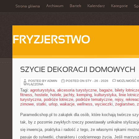
Archiwum
Bartek
Kalendarz
Kategorie
Strona główna
Spi
FRYZJERSTWO
SZYCIE DEKORACJI DOMOWYCH
POSTED BY ADMIN
POSTED ON STY - 26 - 2026
MOŻLIWOŚĆ 
WYŁĄCZONA
Tagi:
agroturystyka
,
akcesoria turystyczne
,
bagaże
,
bilety lotnicz
fitness
,
hostele
,
hotele
,
jachty
,
kemping
,
kulturystyka
,
linie lotnic
turystyczna
,
podróże lotnicze
,
podróże tematyczne
,
rejsy
,
rekreac
zimowe
,
statki
,
urlop
,
wakacje
,
wellness
,
wycieczki
,
żeglarstwo
,
z
Paramedicshop.pl to zakątek dla osób, które kochają twórcze szyc
tak, by z pozornie zwykłych rzeczy powstawały unikalne stylizacje.
się inwencja, praktyka i radość z tego, że własnymi rękami można
pasuje do sylwetki, charakteru i codziennego życia. Jeśli marzys