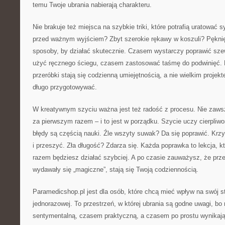
temu Twoje ubrania nabierają charakteru.
Nie brakuje też miejsca na szybkie triki, które potrafią uratować 
przed ważnym wyjściem? Zbyt szerokie rękawy w koszuli? Pękni
sposoby, by działać skutecznie. Czasem wystarczy poprawić sz
użyć ręcznego ściegu, czasem zastosować taśmę do podwinięć. 
przeróbki stają się codzienną umiejętnością, a nie wielkim projekt
długo przygotowywać.
W kreatywnym szyciu ważna jest też radość z procesu. Nie zawsz
za pierwszym razem – i to jest w porządku. Szycie uczy cierpliwo
błędy są częścią nauki. Źle wszyty suwak? Da się poprawić. Krz
i przeszyć. Zła długość? Zdarza się. Każda poprawka to lekcja, 
razem będziesz działać szybciej. A po czasie zauważysz, że prze
wydawały się „magiczne”, stają się Twoją codziennością.
Paramedicshop.pl jest dla osób, które chcą mieć wpływ na swój st
jednorazowej. To przestrzeń, w której ubrania są godne uwagi, bo
sentymentalną, czasem praktyczną, a czasem po prostu wynikają