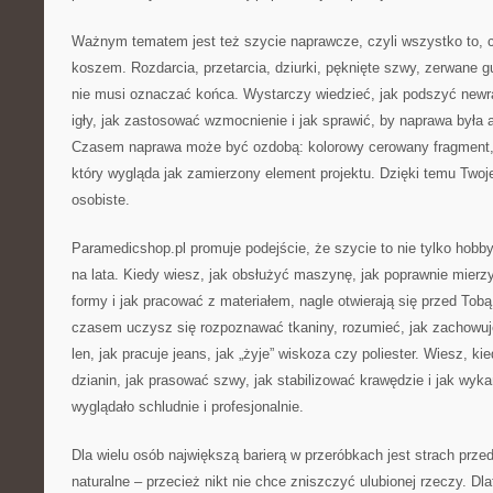
Ważnym tematem jest też szycie naprawcze, czyli wszystko to, co
koszem. Rozdarcia, przetarcia, dziurki, pęknięte szwy, zerwane gu
nie musi oznaczać końca. Wystarczy wiedzieć, jak podszyć newra
igły, jak zastosować wzmocnienie i jak sprawić, by naprawa była 
Czasem naprawa może być ozdobą: kolorowy cerowany fragment, c
który wygląda jak zamierzony element projektu. Dzięki temu Twoje 
osobiste.
Paramedicshop.pl promuje podejście, że szycie to nie tylko hobb
na lata. Kiedy wiesz, jak obsłużyć maszynę, jak poprawnie mierz
formy i jak pracować z materiałem, nagle otwierają się przed Tobą
czasem uczysz się rozpoznawać tkaniny, rozumieć, jak zachowuje 
len, jak pracuje jeans, jak „żyje” wiskoza czy poliester. Wiesz, ki
dzianin, jak prasować szwy, jak stabilizować krawędzie i jak wyk
wyglądało schludnie i profesjonalnie.
Dla wielu osób największą barierą w przeróbkach jest strach przed
naturalne – przecież nikt nie chce zniszczyć ulubionej rzeczy. Dl