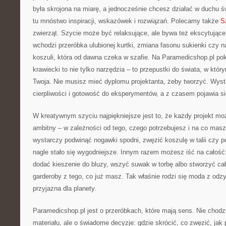
była skrojona na miarę, a jednocześnie chcesz działać w duchu 
tu mnóstwo inspiracji, wskazówek i rozwiązań. Polecamy także
S
zwierząt. Szycie może być relaksujące, ale bywa też ekscytując
wchodzi przeróbka ulubionej kurtki, zmiana fasonu sukienki czy n
koszuli, która od dawna czeka w szafie. Na Paramedicshop.pl po
krawiecki to nie tylko narzędzia – to przepustki do świata, w któ
Twoja. Nie musisz mieć dyplomu projektanta, żeby tworzyć. Wyst
cierpliwości i gotowość do eksperymentów, a z czasem pojawia s
W kreatywnym szyciu najpiękniejsze jest to, że każdy projekt mo
ambitny – w zależności od tego, czego potrzebujesz i na co mas
wystarczy podwinąć nogawki spodni, zwęzić koszulę w talii czy p
nagle stało się wygodniejsze. Innym razem możesz iść na całość
dodać kieszenie do bluzy, wszyć suwak w torbę albo stworzyć c
garderoby z tego, co już masz. Tak właśnie rodzi się moda z odzy
przyjazna dla planety.
Paramedicshop.pl jest o przeróbkach, które mają sens. Nie chodz
materiału, ale o świadome decyzje: gdzie skrócić, co zwęzić, jak p