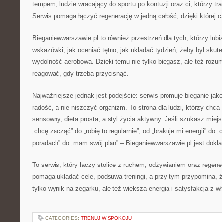
tempem, ludzie wracający do sportu po kontuzji oraz ci, którzy tra
Serwis pomaga łączyć regenerację w jedną całość, dzięki której c
Bieganiewwarszawie.pl to również przestrzeń dla tych, którzy lubi
wskazówki, jak oceniać tętno, jak układać tydzień, żeby był skutec
wydolność aerobową. Dzięki temu nie tylko biegasz, ale też rozu
reagować, gdy trzeba przycisnąć.
Najważniejsze jednak jest podejście: serwis promuje bieganie ja
radość, a nie niszczyć organizm. To strona dla ludzi, którzy chcą 
sensowny, dieta prosta, a styl życia aktywny. Jeśli szukasz miej
„chcę zacząć” do „robię to regularnie”, od „brakuje mi energii” do 
poradach” do „mam swój plan” – Bieganiewwarszawie.pl jest dokła
To serwis, który łączy stolicę z ruchem, odżywianiem oraz regener
pomaga układać cele, podsuwa treningi, a przy tym przypomina, że
tylko wynik na zegarku, ale też większa energia i satysfakcja z wł
CATEGORIES:
TRENUJ W SPOKOJU