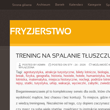
Archiwum
Bartek
Kalendarz
Kategorie
Strona główna
Spi
FRYZJERSTWO
TRENING NA SPALANIE TŁUSZCZ
POSTED BY ADMIN
POSTED ON STY - 24 - 2026
MOŻLIWOŚĆ 
WYŁĄCZONA
Tagi:
agroturystyka
,
atrakcje turystyczne
,
bilety lotnicze
,
biologia
break
,
fizyka
,
geografia
,
historia
,
hostele
,
hotele
,
humanistyka
,
ke
lotniska
,
matematyka
,
miejsca historyczne
,
noclegi
,
podróże lotn
rejsy
,
statki
,
turystyka
,
urlop
,
wakacje
,
wycieczki
,
zabytki
,
zwiedz
Bieganiewwarszawie.pl to kompleksowy serwis dla osób, które chcą
wydolność mądrze, bez chaosu i bez kontuzji. To miejsce, gdzie 
z wiedzą treningową. Niezależnie od tego, czy dopiero zaczynasz 
czy masz za sobą wiele startów, znajdziesz tu instrukcje pomagaj