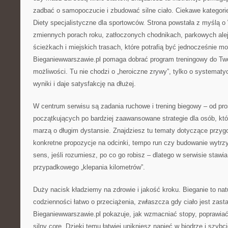
zadbać o samopoczucie i zbudować silne ciało. Ciekawe kategori
Diety specjalistyczne dla sportowców. Strona powstała z myślą o 
zmiennych porach roku, zatłoczonych chodnikach, parkowych alej
ścieżkach i miejskich trasach, które potrafią być jednocześnie m
Bieganiewwarszawie.pl pomaga dobrać program treningowy do Twoj
możliwości. Tu nie chodzi o „heroiczne zrywy”, tylko o systematy
wyniki i daje satysfakcję na dłużej.
W centrum serwisu są zadania ruchowe i trening biegowy – od pro
początkujących po bardziej zaawansowane strategie dla osób, któ
marzą o długim dystansie. Znajdziesz tu tematy dotyczące przygo
konkretne propozycje na odcinki, tempo run czy budowanie wytrz
sens, jeśli rozumiesz, po co go robisz – dlatego w serwisie stawi
przypadkowego „klepania kilometrów”.
Duży nacisk kładziemy na zdrowie i jakość kroku. Bieganie to natu
codzienności łatwo o przeciążenia, zwłaszcza gdy ciało jest zast
Bieganiewwarszawie.pl pokazuje, jak wzmacniać stopy, poprawia
silny core. Dzięki temu łatwiej unikniesz napięć w biodrze i szybc