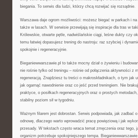
biegania. To serwis dla ludzi, którzy chcą rozwijać się rozsądnie.
Warszawa daje ogrom możliwości: możesz biegać w parkach i na 
także w lasach. W serwisie przewijają się inspiracje dla tras w ta
Królewskie, otwarte pętle, nadwiślańskie ciągi, leśne dukty czy o
temu łatwiej dopasujesz trening do nastroju: raz szybciej i dyna
spokojnie i regeneracyjnie.
Bieganiewwarszawie.pl to także mocny dział o żywieniu i budowan
nie rośnie tylko od treningu – rośnie od połączenia aktywności z
regeneracją. Znajdziesz tu treści o makroskładnikach, o tym jak 
jak ogarnąć nawodnienie oraz co jeść przed treningiem. Nie braku
praktyce, o posiłkach regeneracyjnych oraz o prostych metodach
stabilny poziom sił w tygodniu.
Ważnym filarem jest dobrostan. Serwis podpowiada, jak zadbać 
odnowę, dlaczego warto wprowadzić pracę powięziową i jak wykor
przesady. W tekstach często wraca temat zmęczenia oraz tego, 
organizm potrzebuje spokojniejszego tempa. Bieganiewwarszawi