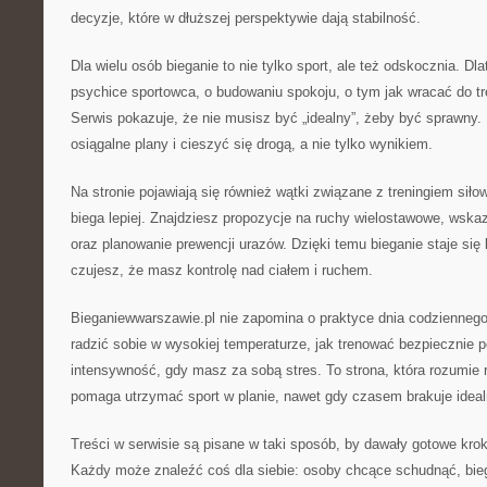
decyzje, które w dłuższej perspektywie dają stabilność.
Dla wielu osób bieganie to nie tylko sport, ale też odskocznia. Dla
psychice sportowca, o budowaniu spokoju, o tym jak wracać do t
Serwis pokazuje, że nie musisz być „idealny”, żeby być sprawny. 
osiągalne plany i cieszyć się drogą, a nie tylko wynikiem.
Na stronie pojawiają się również wątki związane z treningiem sił
biega lepiej. Znajdziesz propozycje na ruchy wielostawowe, wsk
oraz planowanie prewencji urazów. Dzięki temu bieganie staje się 
czujesz, że masz kontrolę nad ciałem i ruchem.
Bieganiewwarszawie.pl nie zapomina o praktyce dnia codziennego:
radzić sobie w wysokiej temperaturze, jak trenować bezpiecznie
intensywność, gdy masz za sobą stres. To strona, która rozumie r
pomaga utrzymać sport w planie, nawet gdy czasem brakuje idea
Treści w serwisie są pisane w taki sposób, by dawały gotowe kroki
Każdy może znaleźć coś dla siebie: osoby chcące schudnąć, bie