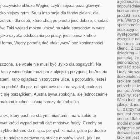
a jednocześn
 oczywiste oblicze Węgier, czyli miejsca poza głównymi
odpowiednieg
budowanie ma
jniejszy rytm. Są tu inspiracje dla fanów zieleni, dla
produkt nie s
wie. Warto 
etrzu i dla osób, które chcą po prostu jeść dobrze, chodzić
społeczności
ów. Taki wyjazd można ułożyć na wiele sposobów: w wersji
edukacyjne, 
występować 
 jako szybka odskocznia po pracy, jeśli lubisz krótkie
wszędzie na
 formy, Węgry potrafią dać efekt „wow” bez konieczności
tych miejsca
klienci. Z c
dziedziną – i
pamiętaj, że
jednorazowy
szczona, ale wcale nie musi być „tylko dla bogatych”. Na
odnieść spe
re łączy wiedeńskie muzeum z alpejską przygodą, bo Austria
Liczy się wy
doskonaleni
ami: rano oglądasz historyczne ulice, a popołudniu jesteś
krokiem będz
potrzebuje t
 na podróż dla par, na sportowe dni i na wyjazd, podczas
pomóc. A wte
ć się porządkiem. Austria bywa spokojna, ale jednocześnie
stabilny, ro
Wielu ludzi
makami kuchni i ilością rzeczy do zrobienia.
jakiejś dzie
i… zatrzymuj
nas jest ocz
nek, który pachnie starymi miastami i ma w sobie tę
cenne. Dlate
nawet krótki wypad potrafi dać mnóstwo frajdy. Czechy są
model monet
wyłącznie sw
 szybko dotrzeć do miejsc pełnych klimatu, gdzie po drodze
doświadczen
krokiem jes
st tu miejsce zarówno na stolicę mostów i wież, jak i na