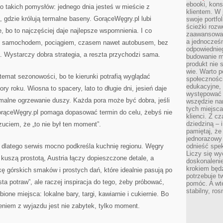
ebooki, kons
o takich pomysłów: jednego dnia jesteś w mieście z
klientem. W
gdzie królują termalne baseny. GorąceWęgry.pl lubi
swoje portfo
ścieżki rozw
e, bo to najczęściej daje najlepsze wspomnienia. I co
zaawansowan
a jednocześn
ne samochodem, pociągiem, czasem nawet autobusem, bez
odpowiednieg
. Wystarczy dobra strategia, a reszta przychodzi sama.
budowanie ma
produkt nie s
wie. Warto 
 temat sezonowości, bo te kierunki potrafią wyglądać
społeczności
edukacyjne, 
ry roku. Wiosna to spacery, lato to długie dni, jesień daje
występować 
rmalne ogrzewanie duszy. Każda pora może być dobra, jeśli
wszędzie na
tych miejsca
orąceWęgry.pl pomaga dopasować termin do celu, żebyś nie
klienci. Z c
dziedziną – i
zuciem, że „to nie był ten moment”.
pamiętaj, że
jednorazowy
dlatego serwis mocno podkreśla kuchnię regionu. Węgry
odnieść spe
Liczy się wy
 kuszą prostotą, Austria łączy dopieszczone detale, a
doskonaleni
krokiem będz
 górskich smaków i prostych dań, które idealnie pasują po
potrzebuje t
lista potraw”, ale raczej inspiracja do tego, żeby próbować,
pomóc. A wte
stabilny, ro
one miejsca: lokalne bary, targi, kawiarnie i cukiernie. Bo
iem z wyjazdu jest nie zabytek, tylko moment.