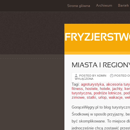
Archiwum
Bartek
Strona główna
FRYZJERST
MIASTA I REGION
POSTED BY ADMIN
POSTED ON
WYŁĄCZONA
Tagi:
agroturystyka
,
akcesoria tur
fitness
,
hostele
,
hotele
,
jachty
,
ke
turystyczna
,
podróże lotnicze
,
pod
zimowe
,
statki
,
urlop
,
wakacje
,
we
GorąceWęgry.pl to blog turystyczn
Środkowej w sposób przyjazny, be
być skomplikowane. To miejsce dla
jednocześnie chcą zostawić przest