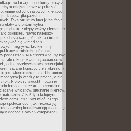
ultacje, webinary i inne formy pracy z
 jednym miejscu możesz pokazać
lio, opinie dotychczasowych klientów,
oju dla początkujących i
ych. Taka struktura buduje zaufanie,
ie ułatwia klientom wybór
o produktu. Kolejny ważny element to
rki osobistej. Nawet najlepszy
przeda się sam, jeśli nikt o nim nie
pokazywać się w mediach
owych, nagrywać krótkie filmy
publikować artykuły gościnne,
w podcastach. Nie chodzi o to, by być
raz, ale o konsekwentną obecność w
ch, gdzie przebywają twoi potencjalni
zasem zaczną kojarzyć cię z określoną
 to jest właśnie siła marki. Na koniec
 monetyzacja wiedzy to proces, a nie
 skok. Pierwszy produkt może nie
ktakularnego sukcesu – to normalne.
ciąganie wniosków, słuchanie klientów,
e materiałów. Z każdym kolejnym
iesz coraz lepiej rozumieć, czego
woja społeczność i jak możesz jej
dy naturalną konsekwencją stanie się
snący dochód z twoich kompetencji.