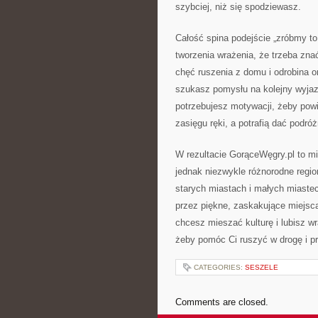
szybciej, niż się spodziewasz.
Całość spina podejście „zróbmy to 
tworzenia wrażenia, że trzeba zna
chęć ruszenia z domu i odrobina 
szukasz pomysłu na kolejny wyjaz
potrzebujesz motywacji, żeby powi
zasięgu ręki, a potrafią dać podró
W rezultacie GorąceWęgry.pl to mi
jednak niezwykle różnorodne regio
starych miastach i małych miastecz
przez piękne, zaskakujące miejsca
chcesz mieszać kulturę i lubisz wr
żeby pomóc Ci ruszyć w drogę i pr
CATEGORIES:
SESZELE
Comments are closed.