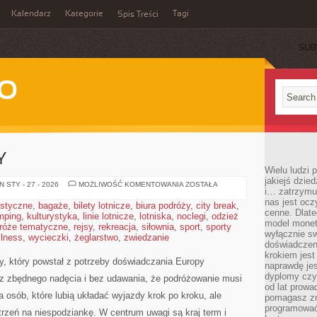
Kalendarz
Kategorie
Tagi
Spis Treści
SUB
WO
Y
Wielu ludzi
jakiejś dzie
MIASTA
 STY - 27 - 2026
MOŻLIWOŚĆ KOMENTOWANIA
ZOSTAŁA
i… zatrzymuj
I
REGIONY
nas jest ocz
ystyczne
,
bagaże
,
bilety lotnicze
,
biura podróży
,
city break
,
cenne. Dlate
mping
,
kulturystyka
,
linie lotnicze
,
lotniska
,
noclegi
,
odzież
model monet
róże tematyczne
,
rejsy
,
rekreacja
,
siłownia
,
sport
,
sporty
wyłącznie sw
llness
,
wycieczki
,
żeglarstwo
,
zwiedzanie
doświadczen
krokiem jes
y, który powstał z potrzeby doświadczania Europy
naprawdę jes
dyplomy czy 
z zbędnego nadęcia i bez udawania, że podróżowanie musi
od lat prow
 osób, które lubią układać wyjazdy krok po kroku, ale
pomagasz zn
programować,
rzeń na niespodziankę. W centrum uwagi są kraj term i