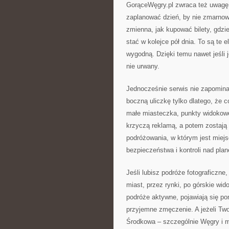
GorąceWęgry.pl zwraca też uwagę n
zaplanować dzień, by nie zmarnow
zmienna, jak kupować bilety, gdzi
stać w kolejce pół dnia. To są te 
wygodną. Dzięki temu nawet jeśli 
nie urwany.
Jednocześnie serwis nie zapomina o
boczną uliczkę tylko dlatego, że
małe miasteczka, punkty widokowe, 
krzyczą reklamą, a potem zostają
podróżowania, w którym jest miejs
bezpieczeństwa i kontroli nad pla
Jeśli lubisz podróże fotograficzne
miast, przez rynki, po górskie wid
podróże aktywne, pojawiają się po
przyjemne zmęczenie. A jeżeli Two
Środkowa – szczególnie Węgry i mi