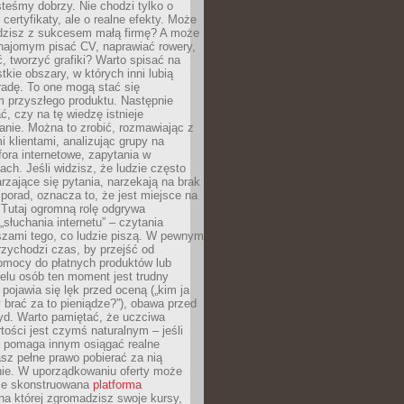
teśmy dobrzy. Nie chodzi tylko o
certyfikaty, ale o realne efekty. Może
adzisz z sukcesem małą firmę? A może
ajomym pisać CV, naprawiać rowery,
 tworzyć grafiki? Warto spisać na
tkie obszary, w których inni lubią
 radę. To one mogą stać się
 przyszłego produktu. Następnie
ć, czy na tę wiedzę istnieje
nie. Można to zrobić, rozmawiając z
i klientami, analizując grupy na
ora internetowe, zapytania w
ch. Jeśli widzisz, że ludzie często
rzające się pytania, narzekają na brak
porad, oznacza to, że jest miejsce na
 Tutaj ogromną rolę odgrywa
„słuchania internetu” – czytania
szami tego, co ludzie piszą. W pewnym
zychodzi czas, by przejść od
omocy do płatnych produktów lub
ielu osób ten moment jest trudny
 pojawia się lęk przed oceną („kim ja
 brać za to pieniądze?”), obawa przed
yd. Warto pamiętać, że uczciwa
ości jest czymś naturalnym – jeśli
a pomaga innym osiągać realne
sz pełne prawo pobierać za nią
ie. W uporządkowaniu oferty może
ze skonstruowana
platforma
na której zgromadzisz swoje kursy,