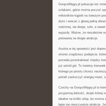
GorąceWęgry.pl pokazuje też mniej
szlakami, gdzie można poczuć spoko
miłośników kąpieli na świeżym powi
dużo i wracać z głową pełną obraz
rodzinnej, we dwoje, solo, a nawet
wyjazdy. Ważne, że niezależnie od
polowania na drogie atrakcje.
Austria w tej opowieści jest dopie
stronie znajdziesz podejście, któ
pozwala przeskakiwać między świat
już wśród gór. To świetny kierunek
którego po prostu chcesz nacieszy
potrafi zaskoczyć energią miast, s
Czechy na GorąceWęgry.pl to kieru
przyjemną lekkość, dzięki której 
idealne na krótki urlop, bo można
łapie się nieoczywiste atrakcje. Je