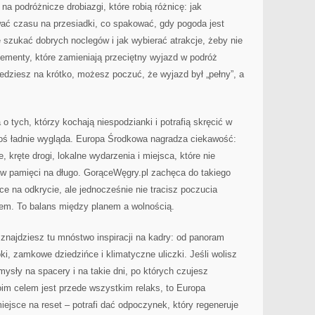
a podróżnicze drobiazgi, które robią różnicę: jak
ać czasu na przesiadki, co spakować, gdy pogoda jest
e szukać dobrych noclegów i jak wybierać atrakcje, żeby nie
elementy, które zamieniają przeciętny wyjazd w podróż
jedziesz na krótko, możesz poczuć, że wyjazd był „pełny”, a
 tych, którzy kochają niespodzianki i potrafią skręcić w
 coś ładnie wygląda. Europa Środkowa nagradza ciekawość:
kręte drogi, lokalne wydarzenia i miejsca, które nie
 w pamięci na długo. GorąceWęgry.pl zachęca do takiego
ce na odkrycie, ale jednocześnie nie tracisz poczucia
nem. To balans między planem a wolnością.
, znajdziesz tu mnóstwo inspiracji na kadry: od panoram
oki, zamkowe dziedzińce i klimatyczne uliczki. Jeśli wolisz
mysły na spacery i na takie dni, po których czujesz
im celem jest przede wszystkim relaks, to Europa
ejsce na reset – potrafi dać odpoczynek, który regeneruje