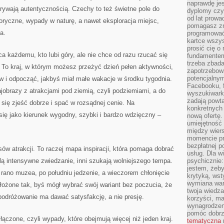
naprawdę jes
grywają autentycznością. Czechy to też świetne pole do
dyplomy czy 
od lat prow
oryczne, wypady w naturę, a nawet eksploracja miejsc,
pomagasz zn
a.
programować,
kartce wszys
prosić cię o
ca każdemu, kto lubi góry, ale nie chce od razu rzucać się
fundamentem
trzeba zbada
i. To kraj, w którym możesz przeżyć dzień pełen aktywności,
zapotrzebowa
potencjalnym
i odpocząć, jakbyś miał małe wakacje w środku tygodnia.
Facebooku, f
jobrazy z atrakcjami pod ziemią, czyli podziemiami, a do
wyszukiwarka
zadają powta
a się zjeść dobrze i spać w rozsądnej cenie. Na
konkretnych 
ię jako kierunek wygodny, szybki i bardzo wdzięczny –
nową ofertę.
umiejętność 
między wier
momencie pr
bezpłatnej p
isów atrakcji. To raczej mapa inspiracji, która pomaga dobrać
usług. Dla w
lą intensywne zwiedzanie, inni szukają wolniejszego tempa.
psychicznie:
jestem, żeby
 rano muzea, po południu jedzenie, a wieczorem chłonięcie
krytyką, wst
wymiana wart
ułożone tak, byś mógł wybrać swój wariant bez poczucia, że
twoja wiedz
odróżowanie ma dawać satysfakcję, a nie presję.
korzyści, ma
wynagrodzen
pomóc dobr
ączone, czyli wypady, które obejmują więcej niż jeden kraj.
tematyczna