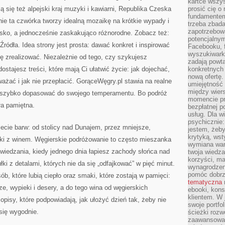
kartce wszys
ją się też alpejski kraj muzyki i kawiarni, Republika Czeska
prosić cię o
fundamentem
ie ta czwórka tworzy idealną mozaikę na krótkie wypady i
trzeba zbada
zapotrzebowa
lisko, a jednocześnie zaskakująco różnorodne. Zobacz też:
potencjalnym
Źródła. Idea strony jest prosta: dawać konkret i inspirować
Facebooku, f
wyszukiwarka
ę zrealizować. Niezależnie od tego, czy szykujesz
zadają powta
ostajesz treści, które mają Ci ułatwić życie: jak dojechać,
konkretnych 
nową ofertę.
ażać i jak nie przepłacić. GorąceWęgry.pl stawia na realne
umiejętność 
między wier
je szybko dopasować do swojego temperamentu. Bo podróż
momencie pr
ła pamiętna.
bezpłatnej p
usług. Dla w
psychicznie:
ecie barw: od stolicy nad Dunajem, przez mniejsze,
jestem, żeby
krytyką, wst
zki z winem. Węgierskie podróżowanie to często mieszanka
wymiana wart
wiedzania, kiedy jednego dnia łapiesz zachody słońca nad
twoja wiedz
korzyści, ma
ki z detalami, których nie da się „odfajkować” w pięć minut.
wynagrodzen
pomóc dobr
ób, które lubią ciepło oraz smaki, które zostają w pamięci:
tematyczna
e, wypieki i desery, a do tego wina od węgierskich
ebooki, kons
klientem. W
 opisy, które podpowiadają, jak ułożyć dzień tak, żeby nie
swoje portfo
się wygodnie.
ścieżki rozw
zaawansowan