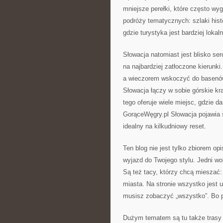
mniejsze perełki, które często wy
podróży tematycznych: szlaki hist
gdzie turystyka jest bardziej lokaln
Słowacja natomiast jest blisko ser
na najbardziej zatłoczone kierunk
a wieczorem wskoczyć do basenów 
Słowacja łączy w sobie górskie kra
tego oferuje wiele miejsc, gdzie d
GorąceWęgry.pl Słowacja pojawia s
idealny na kilkudniowy reset.
Ten blog nie jest tylko zbiorem op
wyjazd do Twojego stylu. Jedni wo
Są też tacy, którzy chcą mieszać:
miasta. Na stronie wszystko jest 
musisz zobaczyć „wszystko”. Bo p
Dużym tematem są tu także trasy ł