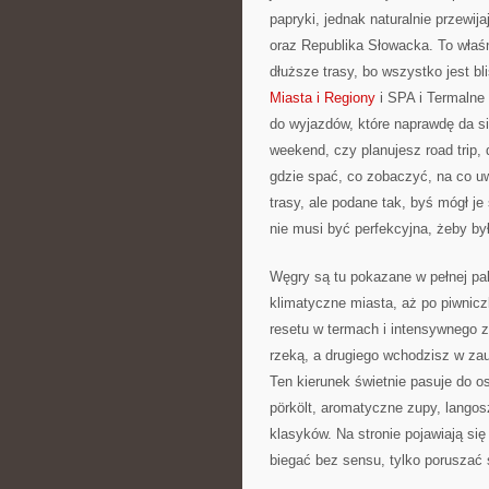
papryki, jednak naturalnie przewija
oraz Republika Słowacka. To właśn
dłuższe trasy, bo wszystko jest b
Miasta i Regiony
i SPA i Termalne 
do wyjazdów, które naprawdę da si
weekend, czy planujesz road trip, d
gdzie spać, co zobaczyć, na co uw
trasy, ale podane tak, byś mógł 
nie musi być perfekcyjna, żeby by
Węgry są tu pokazane w pełnej pal
klimatyczne miasta, aż po piwnic
resetu w termach i intensywnego z
rzeką, a drugiego wchodzisz w zauł
Ten kierunek świetnie pasuje do os
pörkölt, aromatyczne zupy, langosz
klasyków. Na stronie pojawiają się
biegać bez sensu, tylko poruszać 