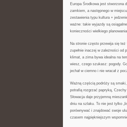
Europa Środkowa jest stworzona d
zamkiem, a następnego w miejscu, 
zestawienia typu kultura + jedzeni
ważne: takie wyjazdy są osiągal
konieczności wielkiego planowania
Na stronie często przewija się też
zupełnie inaczej w zależności od po
klimat, a zima bywa idealna na te
wiesz, czego szukasz: pogody. G
jechał w ciemno i nie wracał z poc
Ważną częścią podróży są smaki, 
potrafią rozgrzać papryką, Czechy
Słowacja daje przyjemną mieszankę
dniu na szlaku. To nie jest tylko „
porównywać i znajdować swoje ulubi
czasem najpiękniejszym wspomnien