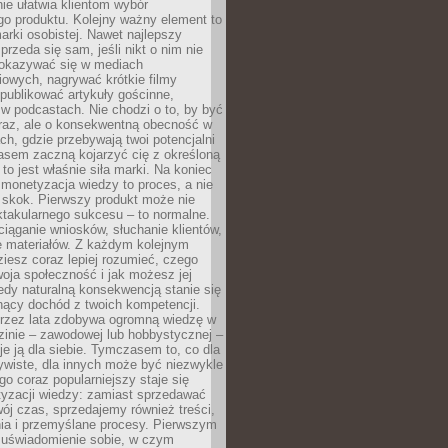
ie ułatwia klientom wybór
o produktu. Kolejny ważny element to
rki osobistej. Nawet najlepszy
przeda się sam, jeśli nikt o nim nie
pokazywać się w mediach
owych, nagrywać krótkie filmy
publikować artykuły gościnne,
w podcastach. Nie chodzi o to, by być
raz, ale o konsekwentną obecność w
ch, gdzie przebywają twoi potencjalni
zasem zaczną kojarzyć cię z określoną
 to jest właśnie siła marki. Na koniec
 monetyzacja wiedzy to proces, a nie
 skok. Pierwszy produkt może nie
ktakularnego sukcesu – to normalne.
ciąganie wniosków, słuchanie klientów,
e materiałów. Z każdym kolejnym
iesz coraz lepiej rozumieć, czego
woja społeczność i jak możesz jej
dy naturalną konsekwencją stanie się
snący dochód z twoich kompetencji.
 przez lata zdobywa ogromną wiedzę w
dzinie – zawodowej lub hobbystycznej –
e ją dla siebie. Tymczasem to, co dla
ywiste, dla innych może być niezwykle
go coraz popularniejszy staje się
yzacji wiedzy: zamiast sprzedawać
ój czas, sprzedajemy również treści,
ia i przemyślane procesy. Pierwszym
t uświadomienie sobie, w czym