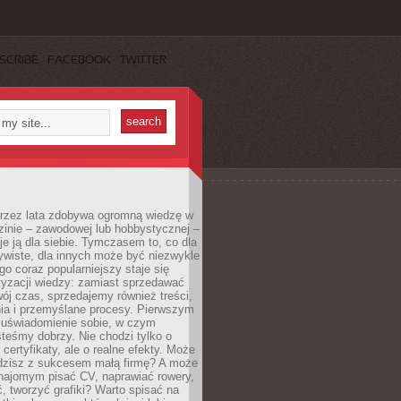
SCRIBE
FACEBOOK
TWITTER
 przez lata zdobywa ogromną wiedzę w
dzinie – zawodowej lub hobbystycznej –
e ją dla siebie. Tymczasem to, co dla
ywiste, dla innych może być niezwykle
go coraz popularniejszy staje się
yzacji wiedzy: zamiast sprzedawać
ój czas, sprzedajemy również treści,
ia i przemyślane procesy. Pierwszym
t uświadomienie sobie, w czym
teśmy dobrzy. Nie chodzi tylko o
certyfikaty, ale o realne efekty. Może
adzisz z sukcesem małą firmę? A może
ajomym pisać CV, naprawiać rowery,
 tworzyć grafiki? Warto spisać na