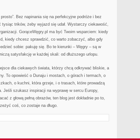
prosto”. Bez napinania się na perfekcyjne podróże i bez
ć tysiąc trików, żeby wyjazd się udał. Wystarczy ciekawość,
organizacji. GorąceWęgry.pl ma być Twoim wsparciem: kiedy
d, kiedy chcesz sprawdzić, co warto zobaczyć, albo gdy
edzieć sobie: pakuję się. Bo te kierunki – Węgry – są w
żniczą satysfakcję w każdej skali: od dłuższego urlopu.
ejsce dla ciekawych świata, którzy chcą odkrywać bliskie, a
ny. To opowieść o Dunaju i mostach, o górach i termach, o
kach, o kuchni, która grzeje, i o trasach, które prowadzą
. Jeśli szukasz inspiracji na wyprawę w sercu Europy,
acać z głową pełną obrazów, ten blog jest dokładnie po to,
zeżyć coś, co zostaje na długo.