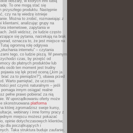
tkie obszary, w których inni lubią
 radę. To one mogą stać się
 przyszłego produktu. Następnie
ć, czy na tę wiedzę istnieje
nie. Można to zrobić, rozmawiając z
i klientami, analizując grupy na
ora internetowe, zapytania w
ch. Jeśli widzisz, że ludzie często
rzające się pytania, narzekają na brak
porad, oznacza to, że jest miejsce na
 Tutaj ogromną rolę odgrywa
„słuchania internetu” – czytania
szami tego, co ludzie piszą. W pewnym
zychodzi czas, by przejść od
omocy do płatnych produktów lub
ielu osób ten moment jest trudny
 pojawia się lęk przed oceną („kim ja
 brać za to pieniądze?”), obawa przed
yd. Warto pamiętać, że uczciwa
ości jest czymś naturalnym – jeśli
a pomaga innym osiągać realne
sz pełne prawo pobierać za nią
ie. W uporządkowaniu oferty może
ze skonstruowana
platforma
na której zgromadzisz swoje kursy,
ultacje, webinary i inne formy pracy z
 jednym miejscu możesz pokazać
lio, opinie dotychczasowych klientów,
oju dla początkujących i
ych. Taka struktura buduje zaufanie,