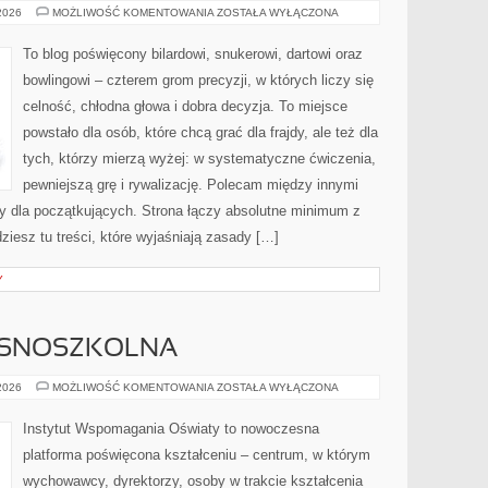
HISTORIA
 2026
MOŻLIWOŚĆ KOMENTOWANIA
ZOSTAŁA WYŁĄCZONA
GIER
BILARDOWYCH
I
To blog poświęcony bilardowi, snukerowi, dartowi oraz
PRECYZYJNYCH
bowlingowi – czterem grom precyzji, w których liczy się
celność, chłodna głowa i dobra decyzja. To miejsce
powstało dla osób, które chcą grać dla frajdy, ale też dla
tych, którzy mierzą wyżej: w systematyczne ćwiczenia,
pewniejszą grę i rywalizację. Polecam między innymi
dy dla początkujących. Strona łączy absolutne minimum z
iesz tu treści, które wyjaśniają zasady […]
Y
ESNOSZKOLNA
EDUKACJA
 2026
MOŻLIWOŚĆ KOMENTOWANIA
ZOSTAŁA WYŁĄCZONA
WCZESNOSZKOLNA
Instytut Wspomagania Oświaty to nowoczesna
platforma poświęcona kształceniu – centrum, w którym
wychowawcy, dyrektorzy, osoby w trakcie kształcenia