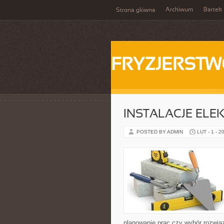
Archiwum
Bartek
Strona główna
FRYZJERST
INSTALACJE ELE
POSTED BY ADMIN
LUT - 1 - 2
planowanie prac czy wybór rozwiąz