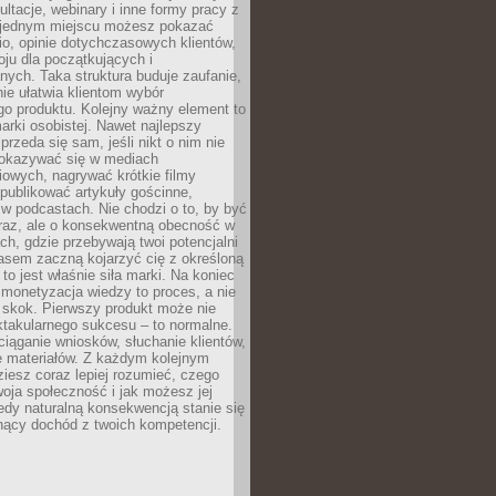
ultacje, webinary i inne formy pracy z
 jednym miejscu możesz pokazać
lio, opinie dotychczasowych klientów,
oju dla początkujących i
ych. Taka struktura buduje zaufanie,
ie ułatwia klientom wybór
o produktu. Kolejny ważny element to
rki osobistej. Nawet najlepszy
przeda się sam, jeśli nikt o nim nie
pokazywać się w mediach
owych, nagrywać krótkie filmy
publikować artykuły gościnne,
w podcastach. Nie chodzi o to, by być
raz, ale o konsekwentną obecność w
ch, gdzie przebywają twoi potencjalni
zasem zaczną kojarzyć cię z określoną
 to jest właśnie siła marki. Na koniec
 monetyzacja wiedzy to proces, a nie
 skok. Pierwszy produkt może nie
ktakularnego sukcesu – to normalne.
ciąganie wniosków, słuchanie klientów,
e materiałów. Z każdym kolejnym
iesz coraz lepiej rozumieć, czego
woja społeczność i jak możesz jej
dy naturalną konsekwencją stanie się
snący dochód z twoich kompetencji.