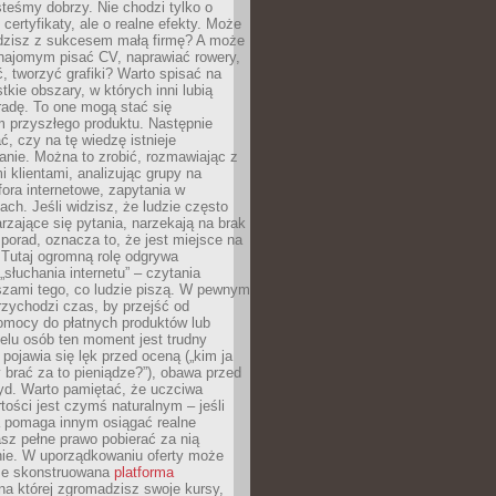
teśmy dobrzy. Nie chodzi tylko o
certyfikaty, ale o realne efekty. Może
adzisz z sukcesem małą firmę? A może
ajomym pisać CV, naprawiać rowery,
 tworzyć grafiki? Warto spisać na
tkie obszary, w których inni lubią
 radę. To one mogą stać się
 przyszłego produktu. Następnie
ć, czy na tę wiedzę istnieje
nie. Można to zrobić, rozmawiając z
i klientami, analizując grupy na
ora internetowe, zapytania w
ch. Jeśli widzisz, że ludzie często
rzające się pytania, narzekają na brak
porad, oznacza to, że jest miejsce na
 Tutaj ogromną rolę odgrywa
„słuchania internetu” – czytania
szami tego, co ludzie piszą. W pewnym
zychodzi czas, by przejść od
omocy do płatnych produktów lub
ielu osób ten moment jest trudny
 pojawia się lęk przed oceną („kim ja
 brać za to pieniądze?”), obawa przed
yd. Warto pamiętać, że uczciwa
ości jest czymś naturalnym – jeśli
a pomaga innym osiągać realne
sz pełne prawo pobierać za nią
ie. W uporządkowaniu oferty może
ze skonstruowana
platforma
na której zgromadzisz swoje kursy,