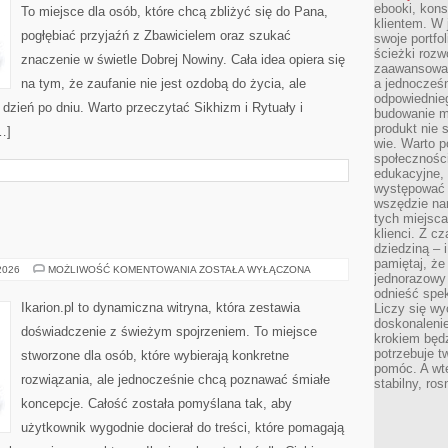
ebooki, kons
To miejsce dla osób, które chcą zbliżyć się do Pana,
klientem. W
pogłębiać przyjaźń z Zbawicielem oraz szukać
swoje portfo
ścieżki rozw
znaczenie w świetle Dobrej Nowiny. Cała idea opiera się
zaawansowan
na tym, że zaufanie nie jest ozdobą do życia, ale
a jednocześn
odpowiednieg
dzień po dniu. Warto przeczytać Sikhizm i Rytuały i
budowanie ma
produkt nie s
…]
wie. Warto 
społeczności
edukacyjne, 
występować 
wszędzie na
tych miejsca
klienci. Z c
dziedziną – i
pamiętaj, że
HODOWLA
 2026
MOŻLIWOŚĆ KOMENTOWANIA
ZOSTAŁA WYŁĄCZONA
jednorazowy
KONI
odnieść spe
Ikarion.pl to dynamiczna witryna, która zestawia
Liczy się wy
doskonaleni
doświadczenie z świeżym spojrzeniem. To miejsce
krokiem będz
potrzebuje t
stworzone dla osób, które wybierają konkretne
pomóc. A wte
rozwiązania, ale jednocześnie chcą poznawać śmiałe
stabilny, ro
koncepcje. Całość została pomyślana tak, aby
użytkownik wygodnie docierał do treści, które pomagają