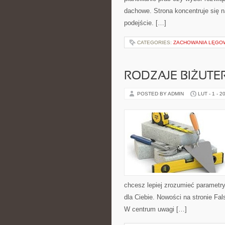
dachowe. Strona koncentruje się 
podejście. […]
CATEGORIES:
ZACHOWANIA LĘGO
RODZAJE BIŻUTER
POSTED BY ADMIN
LUT - 1 - 2
chcesz lepiej zrozumieć parametry
dla Ciebie. Nowości na stronie Falsy
W centrum uwagi […]