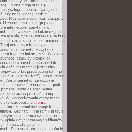
tkie obszary, w których inni lubią
 radę. To one mogą stać się
 przyszłego produktu. Następnie
ć, czy na tę wiedzę istnieje
nie. Można to zrobić, rozmawiając z
i klientami, analizując grupy na
ora internetowe, zapytania w
ch. Jeśli widzisz, że ludzie często
rzające się pytania, narzekają na brak
porad, oznacza to, że jest miejsce na
 Tutaj ogromną rolę odgrywa
„słuchania internetu” – czytania
szami tego, co ludzie piszą. W pewnym
zychodzi czas, by przejść od
omocy do płatnych produktów lub
ielu osób ten moment jest trudny
 pojawia się lęk przed oceną („kim ja
 brać za to pieniądze?”), obawa przed
yd. Warto pamiętać, że uczciwa
ości jest czymś naturalnym – jeśli
a pomaga innym osiągać realne
sz pełne prawo pobierać za nią
ie. W uporządkowaniu oferty może
ze skonstruowana
platforma
na której zgromadzisz swoje kursy,
ultacje, webinary i inne formy pracy z
 jednym miejscu możesz pokazać
lio, opinie dotychczasowych klientów,
oju dla początkujących i
ych. Taka struktura buduje zaufanie,