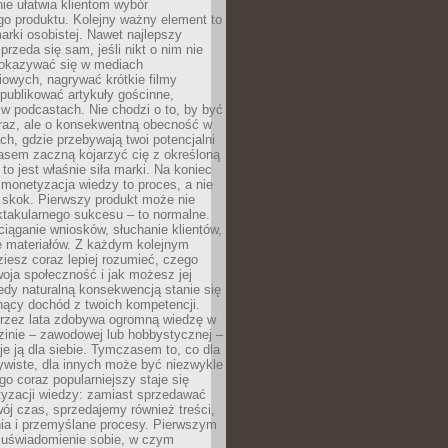
ie ułatwia klientom wybór
o produktu. Kolejny ważny element to
rki osobistej. Nawet najlepszy
przeda się sam, jeśli nikt o nim nie
pokazywać się w mediach
owych, nagrywać krótkie filmy
publikować artykuły gościnne,
w podcastach. Nie chodzi o to, by być
raz, ale o konsekwentną obecność w
ch, gdzie przebywają twoi potencjalni
zasem zaczną kojarzyć cię z określoną
 to jest właśnie siła marki. Na koniec
 monetyzacja wiedzy to proces, a nie
 skok. Pierwszy produkt może nie
ktakularnego sukcesu – to normalne.
ciąganie wniosków, słuchanie klientów,
e materiałów. Z każdym kolejnym
iesz coraz lepiej rozumieć, czego
woja społeczność i jak możesz jej
dy naturalną konsekwencją stanie się
snący dochód z twoich kompetencji.
 przez lata zdobywa ogromną wiedzę w
dzinie – zawodowej lub hobbystycznej –
e ją dla siebie. Tymczasem to, co dla
ywiste, dla innych może być niezwykle
go coraz popularniejszy staje się
yzacji wiedzy: zamiast sprzedawać
ój czas, sprzedajemy również treści,
ia i przemyślane procesy. Pierwszym
t uświadomienie sobie, w czym