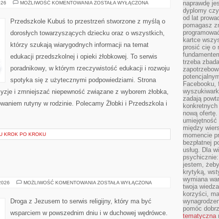
BEZPIECZEŃSTWO
naprawdę jes
026
MOŻLIWOŚĆ KOMENTOWANIA
ZOSTAŁA WYŁĄCZONA
DZIECKA
dyplomy czy 
od lat prow
Przedszkole Kubuś to przestrzeń stworzone z myślą o
pomagasz zn
programować,
dorosłych towarzyszących dziecku oraz o wszystkich,
kartce wszys
którzy szukają wiarygodnych informacji na temat
prosić cię o
fundamentem
edukacji przedszkolnej i opieki żłobkowej. To serwis
trzeba zbada
poradnikowy, w którym rzeczywistość edukacji i rozwoju
zapotrzebowa
potencjalnym
spotyka się z użytecznymi podpowiedziami. Strona
Facebooku, f
wyszukiwarka
cyzje i zmniejszać niepewność związane z wyborem żłobka,
zadają powta
owaniem rutyny w rodzinie. Polecamy Żłobki i Przedszkola i
konkretnych 
nową ofertę.
umiejętność 
między wier
U KROK PO KROKU
momencie pr
bezpłatnej p
usług. Dla w
psychicznie:
jestem, żeby
krytyką, wst
wymiana wart
JUDAIZM
 2026
MOŻLIWOŚĆ KOMENTOWANIA
ZOSTAŁA WYŁĄCZONA
twoja wiedz
korzyści, ma
Droga z Jezusem to serwis religijny, który ma być
wynagrodzen
pomóc dobr
wsparciem w powszednim dniu i w duchowej wędrówce.
tematyczna