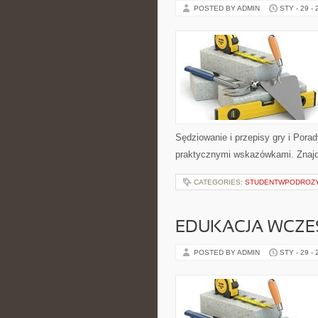
POSTED BY ADMIN
STY - 29 -
Sędziowanie i przepisy gry i Pora
praktycznymi wskazówkami. Znajdz
CATEGORIES:
STUDENTWPODROZ
EDUKACJA WCZ
POSTED BY ADMIN
STY - 29 -