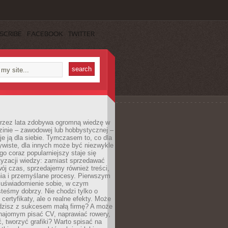
SCRIBE
FACEBOOK
TWITTER
 przez lata zdobywa ogromną wiedzę w
dzinie – zawodowej lub hobbystycznej –
e ją dla siebie. Tymczasem to, co dla
ywiste, dla innych może być niezwykle
go coraz popularniejszy staje się
yzacji wiedzy: zamiast sprzedawać
ój czas, sprzedajemy również treści,
ia i przemyślane procesy. Pierwszym
t uświadomienie sobie, w czym
teśmy dobrzy. Nie chodzi tylko o
certyfikaty, ale o realne efekty. Może
adzisz z sukcesem małą firmę? A może
ajomym pisać CV, naprawiać rowery,
 tworzyć grafiki? Warto spisać na