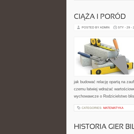
CIĄŻA I PORÓD
POSTED BY ADMIN
STY - 29 -
jak budować relację opartą na zauf
czemu łatwiej wdrażać wartościow
wychowawcze o Rodzicielstwo blis
CATEGORIES:
MATEMATYKA
HISTORIA GIER 