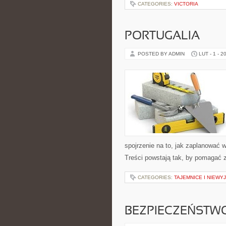
CATEGORIES:
VICTORIA
PORTUGALIA
POSTED BY ADMIN
LUT - 1 - 2
spojrzenie na to, jak zaplanować 
Treści powstają tak, by pomagać 
CATEGORIES:
TAJEMNICE I NIEW
BEZPIECZEŃSTW