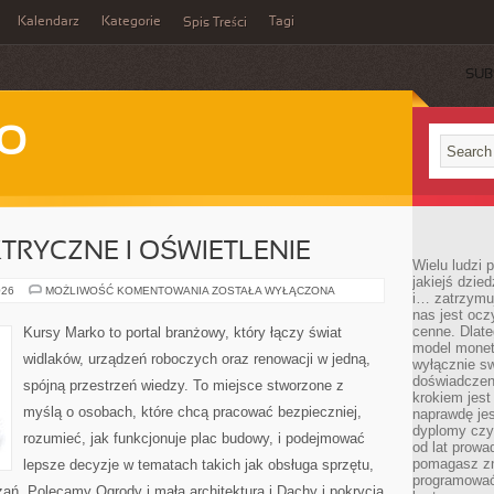
Kalendarz
Kategorie
Tagi
Spis Treści
SUB
WO
KTRYCZNE I OŚWIETLENIE
Wielu ludzi
jakiejś dzie
INSTALACJE
026
MOŻLIWOŚĆ KOMENTOWANIA
ZOSTAŁA WYŁĄCZONA
i… zatrzymuj
ELEKTRYCZNE
nas jest ocz
I
OŚWIETLENIE
cenne. Dlate
Kursy Marko to portal branżowy, który łączy świat
model monet
widlaków, urządzeń roboczych oraz renowacji w jedną,
wyłącznie sw
doświadczen
spójną przestrzeń wiedzy. To miejsce stworzone z
krokiem jes
myślą o osobach, które chcą pracować bezpieczniej,
naprawdę jes
dyplomy czy 
rozumieć, jak funkcjonuje plac budowy, i podejmować
od lat prow
pomagasz zn
lepsze decyzje w tematach takich jak obsługa sprzętu,
programować,
ań. Polecamy Ogrody i mała architektura i Dachy i pokrycia