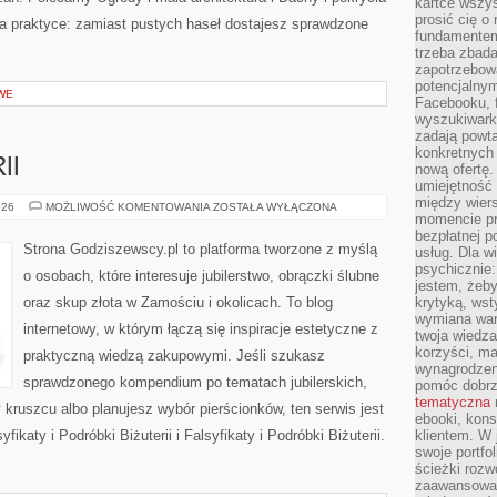
kartce wszys
prosić cię o
na praktyce: zamiast pustych haseł dostajesz sprawdzone
fundamentem
trzeba zbada
zapotrzebowa
potencjalnym
WE
Facebooku, f
wyszukiwarka
zadają powta
konkretnych 
II
nową ofertę.
umiejętność 
między wier
RODZAJE
026
MOŻLIWOŚĆ KOMENTOWANIA
ZOSTAŁA WYŁĄCZONA
momencie pr
BIŻUTERII
bezpłatnej p
Strona Godziszewscy.pl to platforma tworzone z myślą
usług. Dla w
psychicznie:
o osobach, które interesuje jubilerstwo, obrączki ślubne
jestem, żeby
oraz skup złota w Zamościu i okolicach. To blog
krytyką, wst
wymiana wart
internetowy, w którym łączą się inspiracje estetyczne z
twoja wiedz
korzyści, ma
praktyczną wiedzą zakupowymi. Jeśli szukasz
wynagrodzen
sprawdzonego kompendium po tematach jubilerskich,
pomóc dobr
tematyczna
 kruszcu albo planujesz wybór pierścionków, ten serwis jest
ebooki, kons
fikaty i Podróbki Biżuterii i Falsyfikaty i Podróbki Biżuterii.
klientem. W
swoje portfo
ścieżki rozw
zaawansowan