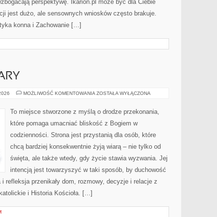
wzbogacają perspektywę. Ikarion.pl może być dla Ciebie
cji jest dużo, ale sensownych wniosków często brakuje.
styka konna i Zachowanie […]
ARY
ŚWIADECTWA
 2026
MOŻLIWOŚĆ KOMENTOWANIA
ZOSTAŁA WYŁĄCZONA
WIARY
To miejsce stworzone z myślą o drodze przekonania,
które pomaga umacniać bliskość z Bogiem w
codzienności. Strona jest przystanią dla osób, które
chcą bardziej konsekwentnie żyją wiarą – nie tylko od
święta, ale także wtedy, gdy życie stawia wyzwania. Jej
intencją jest towarzyszyć w taki sposób, by duchowość
i refleksja przenikały dom, rozmowy, decyzje i relacje z
atolickie i Historia Kościoła. […]
M