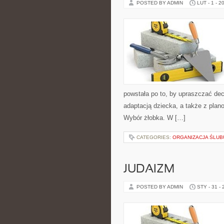
POSTED BY ADMIN
LUT - 1 - 2
powstała po to, by upraszczać de
adaptacją dziecka, a także z plan
Wybór żłobka. W […]
CATEGORIES:
ORGANIZACJA ŚLUB
JUDAIZM
POSTED BY ADMIN
STY - 31 -