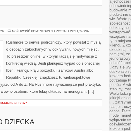
a jednocześn
odpowiednieg
budowanie ma
produkt nie s
wie. Warto 
społeczności
edukacyjne, 
PORTUGALIA
026
MOŻLIWOŚĆ KOMENTOWANIA
ZOSTAŁA WYŁĄCZONA
występować 
wszędzie na
tych miejsca
Rushmore to serwis podróżniczy, który powstał z myślą
klienci. Z c
o osobach zakochanych w odkrywaniu nowych miejsc.
dziedziną – i
pamiętaj, że
To przestrzeń online, w którym łączą się motywacje z
jednorazowy
odnieść spe
konkretną wiedzą. Jeśli planujesz wypad do słonecznej
Liczy się wy
Iberii, Francji, kraju porządku i zamków, Austrii albo
doskonaleni
krokiem będz
Republiki Czeskiej, znajdziesz tu wieloaspektowe
potrzebuje t
wyjazd od A do Z. Na Rushmore najważniejsze jest praktyka.
pomóc. A wte
stabilny, ro
zarówno osobom, które lubią układać harmonogram, […]
Wielu ludzi
jakiejś dzie
i… zatrzymuj
YJAŚNIONE SPRAWY
nas jest ocz
cenne. Dlate
model monet
wyłącznie sw
O DZIECKA
doświadczen
krokiem jes