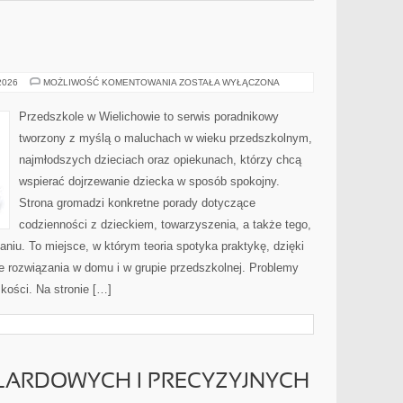
CIĄŻA
 2026
MOŻLIWOŚĆ KOMENTOWANIA
ZOSTAŁA WYŁĄCZONA
I
PORÓD
Przedszkole w Wielichowie to serwis poradnikowy
tworzony z myślą o maluchach w wieku przedszkolnym,
najmłodszych dzieciach oraz opiekunach, którzy chcą
wspierać dojrzewanie dziecka w sposób spokojny.
Strona gromadzi konkretne porady dotyczące
codzienności z dzieckiem, towarzyszenia, a także tego,
aniu. To miejsce, w którym teoria spotyka praktykę, dzięki
e rozwiązania w domu i w grupie przedszkolnej. Problemy
kości. Na stronie […]
BILARDOWYCH I PRECYZYJNYCH