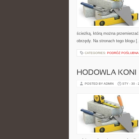
ścieżką, którą można przemierzać 
obrzędy. Na stronach tego blogu [
CATEGORIES:
PODRÓŻ POŚLUBNA
HODOWLA KONI
POSTED BY ADMIN
STY - 30 -