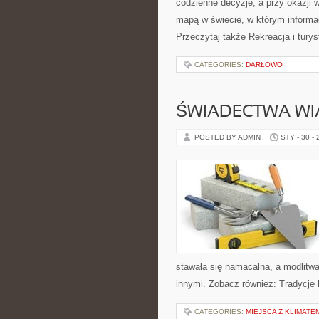
codzienne decyzje, a przy okazji 
mapą w świecie, w którym informa
Przeczytaj także Rekreacja i tury
CATEGORIES:
DARŁOWO
ŚWIADECTWA WI
POSTED BY ADMIN
STY - 30 -
stawała się namacalna, a modlitwa 
innymi. Zobacz również: Tradycje k
CATEGORIES:
MIEJSCA Z KLIMATE