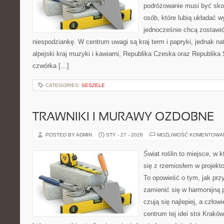
podróżowanie musi być sko
osób, które lubią układać w
jednocześnie chcą zostawić
niespodziankę. W centrum uwagi są kraj term i papryki, jednak natu
alpejski kraj muzyki i kawiarni, Republika Czeska oraz Republika
czwórka […]
CATEGORIES:
SESZELE
TRAWNIKI I MURAWY OZDOBNE
POSTED BY ADMIN
STY - 27 - 2026
MOŻLIWOŚĆ KOMENTOWA
Świat roślin to miejsce, w k
się z rzemiosłem w projekto
To opowieść o tym, jak pr
zamienić się w harmonijną p
czują się najlepiej, a czło
centrum tej idei stoi Kraków 