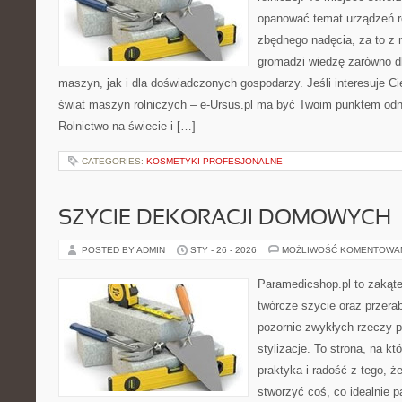
opanować temat urządzeń r
zbędnego nadęcia, za to z 
gromadzi wiedzę zarówno 
maszyn, jak i dla doświadczonych gospodarzy. Jeśli interesuje Ci
świat maszyn rolniczych – e-Ursus.pl ma być Twoim punktem odn
Rolnictwo na świecie i […]
CATEGORIES:
KOSMETYKI PROFESJONALNE
SZYCIE DEKORACJI DOMOWYCH
POSTED BY ADMIN
STY - 26 - 2026
MOŻLIWOŚĆ KOMENTOWA
Paramedicshop.pl to zakąte
twórcze szycie oraz przerab
pozornie zwykłych rzeczy 
stylizacje. To strona, na któ
praktyka i radość z tego, 
stworzyć coś, co idealnie p