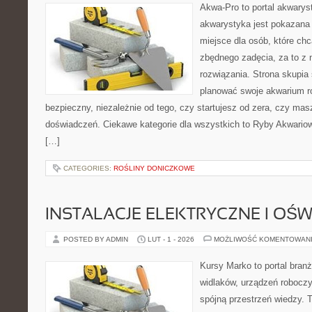
Akwa-Pro to portal akwarys
akwarystyka jest pokazana 
miejsce dla osób, które ch
zbędnego zadęcia, za to z 
rozwiązania. Strona skupia
planować swoje akwarium r
bezpieczny, niezależnie od tego, czy startujesz od zera, czy masz
doświadczeń. Ciekawe kategorie dla wszystkich to Ryby Akwario
[…]
CATEGORIES:
ROŚLINY DONICZKOWE
INSTALACJE ELEKTRYCZNE I OŚW
POSTED BY ADMIN
LUT - 1 - 2026
MOŻLIWOŚĆ KOMENTOWAN
Kursy Marko to portal branż
widlaków, urządzeń roboczy
spójną przestrzeń wiedzy. 