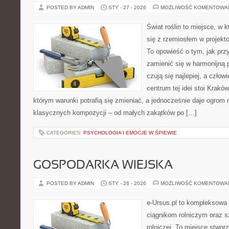
POSTED BY ADMIN
STY - 27 - 2026
MOŻLIWOŚĆ KOMENTOWA
Świat roślin to miejsce, w k
się z rzemiosłem w projekto
To opowieść o tym, jak pr
zamienić się w harmonijną p
czują się najlepiej, a czło
centrum tej idei stoi Kraków 
którym warunki potrafią się zmieniać, a jednocześnie daje ogrom 
klasycznych kompozycji – od małych zakątków po […]
CATEGORIES:
PSYCHOLOGIA I EMOCJE W ŚPIEWIE
GOSPODARKA WIEJSKA
POSTED BY ADMIN
STY - 26 - 2026
MOŻLIWOŚĆ KOMENTOWA
e-Ursus.pl to kompleksowa
ciągnikom rolniczym oraz s
rolniczej. To miejsce stwor