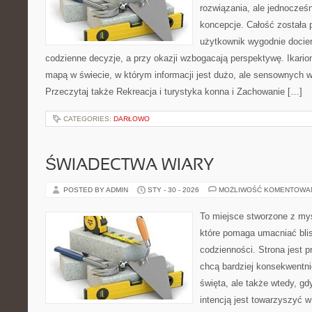
rozwiązania, ale jednocześ
koncepcje. Całość została 
użytkownik wygodnie docier
codzienne decyzje, a przy okazji wzbogacają perspektywę. Ikario
mapą w świecie, w którym informacji jest dużo, ale sensownych 
Przeczytaj także Rekreacja i turystyka konna i Zachowanie […]
CATEGORIES:
DARŁOWO
ŚWIADECTWA WIARY
POSTED BY ADMIN
STY - 30 - 2026
MOŻLIWOŚĆ KOMENTOWA
To miejsce stworzone z myś
które pomaga umacniać bli
codzienności. Strona jest p
chcą bardziej konsekwentnie
święta, ale także wtedy, gd
intencją jest towarzyszyć 