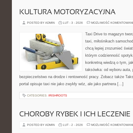
KULTURA MOTORYZACYJNA
POSTED BY ADMIN
LUT - 3 - 2026
MOŻLIWOŚĆ KOMENTOWAN
Taxi Drive to magazyn twor
taxi, miłośnikach samochod
chcą lepiej zrozumieć świa
którym codzienność spotyka
konkretną wiedzą o tym, ja
taksówka: od wyboru auta, p
bezpieczeństwo na drodze i rentowność pracy. Zobacz także Tak
portal opisuje taxi nie jako zwykły wóz, ale jako partnera […]
CATEGORIES:
IRISHROOTS
CHOROBY RYBEK I ICH LECZENIE
POSTED BY ADMIN
LUT - 2 - 2026
MOŻLIWOŚĆ KOMENTOWAN