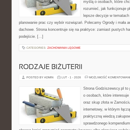
myślą o osobach, które chc
rozumieć, jak funkcjonuje 
lepsze decyzje w tematach 
planowanie prac czy wybór rozwiązań. Polecamy Ogrody i mała arc
dachowe. Strona koncentruje się na praktyce: zamiast pustych h
podejście. […]
CATEGORIES:
ZACHOWANIA LĘGOWE
RODZAJE BIŻUTERII
POSTED BY ADMIN
LUT - 1 - 2026
MOŻLIWOŚĆ KOMENTOWAN
Strona Godziszewscy.pl to 
o osobach, które interesuje 
oraz skup złota w Zamościu 
internetowy, w którym łączą
praktyczną wiedzą zakupow
sprawdzonego kompendium p