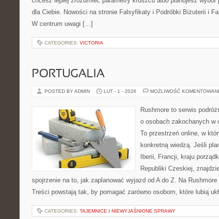
chcesz lepiej zrozumieć parametry kruszcu albo planujesz wybór p
dla Ciebie. Nowości na stronie Falsyfikaty i Podróbki Biżuterii i Fal
W centrum uwagi […]
CATEGORIES:
VICTORIA
PORTUGALIA
POSTED BY ADMIN
LUT - 1 - 2026
MOŻLIWOŚĆ KOMENTOWAN
Rushmore to serwis podróżn
o osobach zakochanych w 
To przestrzeń online, w kt
konkretną wiedzą. Jeśli pl
Iberii, Francji, kraju porząd
Republiki Czeskiej, znajdz
spojrzenie na to, jak zaplanować wyjazd od A do Z. Na Rushmore 
Treści powstają tak, by pomagać zarówno osobom, które lubią u
CATEGORIES:
TAJEMNICE I NIEWYJAŚNIONE SPRAWY