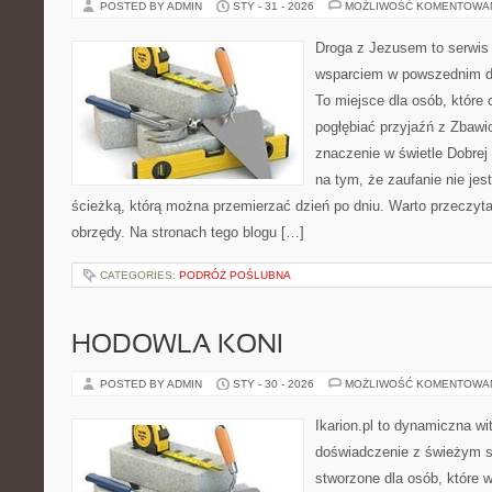
POSTED BY ADMIN
STY - 31 - 2026
MOŻLIWOŚĆ KOMENTOWA
Droga z Jezusem to serwis r
wsparciem w powszednim dn
To miejsce dla osób, które 
pogłębiać przyjaźń z Zbawi
znaczenie w świetle Dobrej 
na tym, że zaufanie nie jes
ścieżką, którą można przemierzać dzień po dniu. Warto przeczyta
obrzędy. Na stronach tego blogu […]
CATEGORIES:
PODRÓŻ POŚLUBNA
HODOWLA KONI
POSTED BY ADMIN
STY - 30 - 2026
MOŻLIWOŚĆ KOMENTOWA
Ikarion.pl to dynamiczna wi
doświadczenie z świeżym s
stworzone dla osób, które w