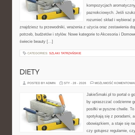
kompozycjach aromatyczny
paznokciowych. Jeśli szuka
rozumieć skład i wybierać p
znajdziesz tu przewodniki, wrażenia z użycia oraz zestawienia 
potrzeb, budżetów i stylów. Nowe kategorie to Akcesoria i Domo
świecie beauty […]
CATEGORIES:
SZLAKI TATRZAŃSKIE
DIETY
POSTED BY ADMIN
STY - 28 - 2026
MOŻLIWOŚĆ KOMENTOWA
JakieSmaki.pl to portal o g
by upraszczać codzienne g
posiłki w pyszne chwile. To
spotykają się z poradami, a
obowiązkiem, a staje się ra
czy gotujesz regularnie, cz