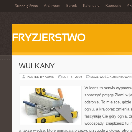
Archiwum
Bartek
Kalendarz
Kategorie
Strona główna
Spi
FRYZJERSTWO
WULKANY
POSTED BY ADMIN
LUT - 4 - 2026
MOŻLIWOŚĆ KOMENTOWAN
Vulcans to serwis wyprawow
zobaczyć potęgę Ziemi w jej
odsłonie. To miejsce, gdzie 
ogniu, a krajobraz zmienia 
fascynują Cię góry ognia, ź
wodospady, znajdziesz tu in
a także wiedzę, które pomagają przeżyć przygodę z głową. Strona