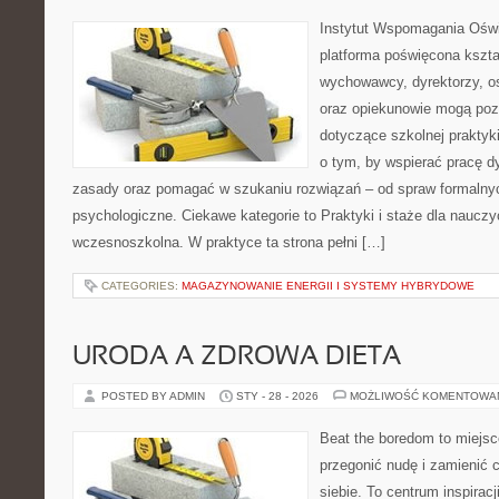
Instytut Wspomagania Ośw
platforma poświęcona kszta
wychowawcy, dyrektorzy, os
oraz opiekunowie mogą pozy
dotyczące szkolnej praktyki
o tym, by wspierać pracę d
zasady oraz pomagać w szukaniu rozwiązań – od spraw formalny
psychologiczne. Ciekawe kategorie to Praktyki i staże dla nauczyc
wczesnoszkolna. W praktyce ta strona pełni […]
CATEGORIES:
MAGAZYNOWANIE ENERGII I SYSTEMY HYBRYDOWE
URODA A ZDROWA DIETA
POSTED BY ADMIN
STY - 28 - 2026
MOŻLIWOŚĆ KOMENTOWA
Beat the boredom to miejsc
przegonić nudę i zamienić 
siebie. To centrum inspiracj